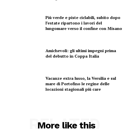
Menu
Più verde e piste ciclabili, subito dopo
l’estate ripartono i lavori del
lungomare verso il confine con Misano
AREEINTERNE
Canale TV 70/80/90
CONTENUTI
Amichevoli: gli ultimi impegni prima
ECONOMIA
del debutto in Coppa Italia
Esclusive
SPORT
Vacanze extra lusso, la Versilia e sul
mare di Portofino le regine delle
locazioni stagionali più care
RELATED
More like this