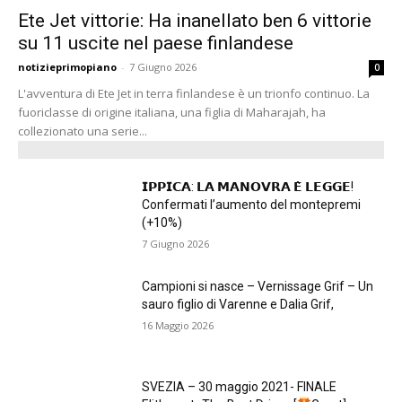
Ete Jet vittorie: Ha inanellato ben 6 vittorie
su 11 uscite nel paese finlandese
notizieprimopiano
-
7 Giugno 2026
0
L'avventura di Ete Jet in terra finlandese è un trionfo continuo. La
fuoriclasse di origine italiana, una figlia di Maharajah, ha
collezionato una serie...
𝗜𝗣𝗣𝗜𝗖𝗔: 𝗟𝗔 𝗠𝗔𝗡𝗢𝗩𝗥𝗔 𝗘̀ 𝗟𝗘𝗚𝗚𝗘!
Confermati l’aumento del montepremi
(+10%)
7 Giugno 2026
Campioni si nasce – Vernissage Grif – Un
sauro figlio di Varenne e Dalia Grif,
16 Maggio 2026
SVEZIA – 30 maggio 2021- FINALE