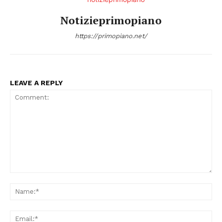
Notizieprimopiano
https://primopiano.net/
LEAVE A REPLY
Comment:
Na
Condividi
Ema