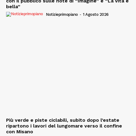
con il pubblico sulle note di “Imagine” e “La vita è
bella”
Notizieprimopiano
-
1 Agosto 2026
Più verde e piste ciclabili, subito dopo l’estate
ripartono i lavori del lungomare verso il confine
con Misano