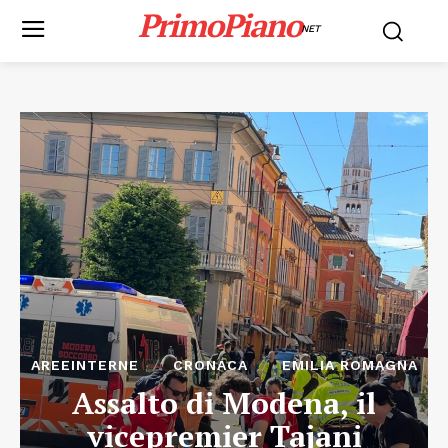
PrimoPiano
NET
AREEINTERNE
CRONACA
EMILIA ROMAGNA
Assalto di Modena, il
vicepremier Tajani