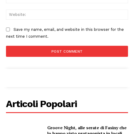
Web
Save my name, email, and website in this browser for the
Menu
next time I comment.
AREEINTERNE
Canale TV 70/80/90
CONTENUTI
ECONOMIA
Esclusive
SPORT
Articoli Popolari
Groove Night, alle serate di Fasiny che
lo hanno visto protagonista in locali