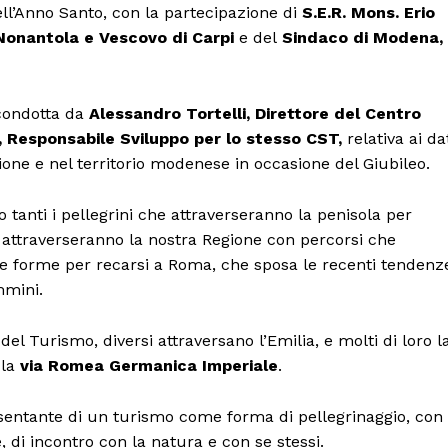
dell’Anno Santo, con la partecipazione di
S.E.R. Mons. Erio
Nonantola e Vescovo di Carpi
e del
Sindaco di Modena,
 condotta da
Alessandro Tortelli, Direttore del Centro
i, Responsabile Sviluppo per lo stesso CST,
relativa ai da
gione e nel territorio modenese in occasione del Giubileo.
 tanti i pellegrini che attraverseranno la penisola per
 attraverseranno la nostra Regione con percorsi che
le forme per recarsi a Roma, che sposa le recenti tendenz
mmini.
del Turismo, diversi attraversano l’Emilia, e molti di loro l
 la
via Romea Germanica Imperiale
.
Menu
resentante di un turismo come forma di pellegrinaggio, con
AREEINTERNE
di incontro con la natura e con se stessi.