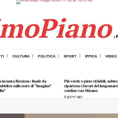
imoPiano
.
TI
CULTURA
POLITICA
SPORT
IPPICA
VIDEO
 incanta Riccione: finale da
Più verde e piste ciclabili, subit
 pubblico sulle note di “Imagine”
ripartono i lavori del lungomare 
lla”
confine con Misano
6 giorni ago