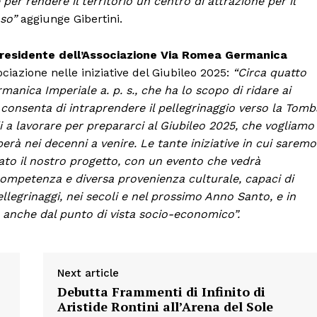
r rendere il territorio un centro di attrazione per il
oso”
aggiunge Gibertini.
Presidente dell’Associazione Via Romea Germanica
ociazione nelle iniziative del Giubileo 2025:
“Circa quatto
nica Imperiale a. p. s., che ha lo scopo di ridare ai
 consenta di intraprendere il pellegrinaggio verso la Tomb
 a lavorare per prepararci al Giubileo 2025, che vogliamo
pperà nei decenni a venire. Le tante iniziative in cui saremo
nato il nostro progetto, con un evento che vedrà
competenza e diversa provenienza culturale, capaci di
pellegrinaggi, nei secoli e nel prossimo Anno Santo, e in
 anche dal punto di vista socio-economico”.
Next article
Debutta Frammenti di Infinito di
Aristide Rontini all’Arena del Sole