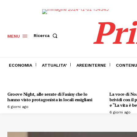
Pr
Ricerca
MENU
ECONOMIA
ATTUALITA’
AREEINTERNE
CONTENU
Groove Night, alle serate di Fasiny che lo
La voce di Noa
hanno visto protagonista in locali emigliani
brividi con il
e “La vita è be
6 giorni ago
6 giorni ago