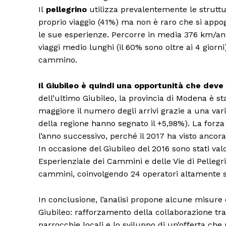
Il
pellegrino
utilizza prevalentemente le strutt
proprio viaggio (41%) ma non è raro che si appog
le sue esperienze. Percorre in media 376 km/ann
viaggi medio lunghi (il 60% sono oltre ai 4 gior
cammino.
Il Giubileo è quindi una opportunità che dev
dell’ultimo Giubileo, la provincia di Modena è 
maggiore il numero degli arrivi grazie a una vari
della regione hanno segnato il +5,98%). La forza
l’anno successivo, perché il 2017 ha visto ancor
In occasione del Giubileo del 2016 sono stati valo
Esperienziale dei Cammini e delle Vie di Pellegri
cammini, coinvolgendo 24 operatori altamente sp
In conclusione, l’analisi propone alcune misure 
Giubileo: rafforzamento della collaborazione tra 
parrocchie locali e lo sviluppo di un’offerta che