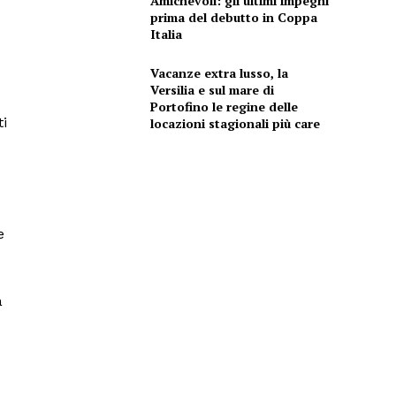
Amichevoli: gli ultimi impegni
prima del debutto in Coppa
Italia
Vacanze extra lusso, la
Versilia e sul mare di
Portofino le regine delle
ti
locazioni stagionali più care
e
a