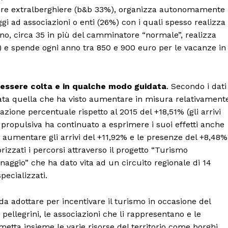
Canale TV 70/80/90
ure extralberghiere (b&b 33%), organizza autonomamente i
CONTENUTI
gi ad associazioni o enti (26%) con i quali spesso realizza
ECONOMIA
o, circa 35 in più del camminatore “normale”, realizza
ni) e spende ogni anno tra 850 e 900 euro per le vacanze in
Esclusive
SPORT
e essere colta e in qualche modo guidata
. Secondo i dati
stata quella che ha visto aumentare in misura relativament
azione percentuale rispetto al 2015 del +18,51% (gli arrivi
 propulsiva ha continuato a esprimere i suoi effetti anche
a aumentare gli arrivi del +11,92% e le presenze del +8,48%
rizzati i percorsi attraverso il progetto “Turismo
naggio” che ha dato vita ad un circuito regionale di 14
ecializzati.
da adottare per incentivare il turismo in occasione del
pellegrini, le associazioni che li rappresentano e le
 metta insieme le varie risorse del territorio come borghi,