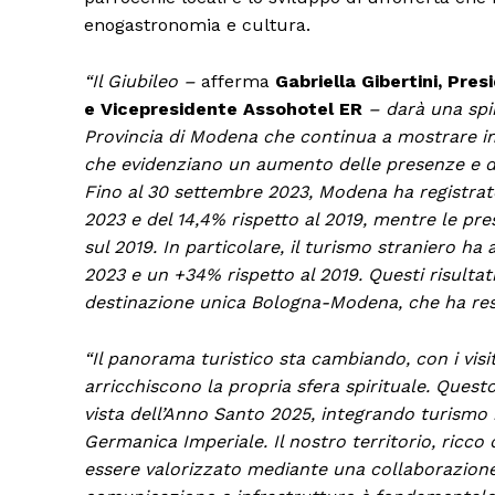
enogastronomia e cultura.
“Il Giubileo –
afferma
Gabriella Gibertini, Pr
e Vicepresidente Assohotel ER
– darà una spin
Provincia di Modena che continua a mostrare in a
che evidenziano un aumento delle presenze e del 
Fino al 30 settembre 2023, Modena ha registrato
2023 e del 14,4% rispetto al 2019, mentre le pr
sul 2019. In particolare, il turismo straniero h
2023 e un +34% rispetto al 2019. Questi risultati
destinazione unica Bologna-Modena, che ha reso 
“Il panorama turistico sta cambiando, con i visi
arricchiscono la propria sfera spirituale. Questo
vista dell’Anno Santo 2025, integrando turismo
Germanica Imperiale. Il nostro territorio, ricc
essere valorizzato mediante una collaborazione s