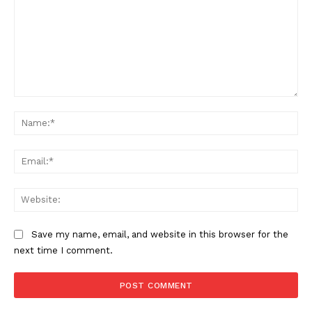
Menu
AREEINTERNE
Canale TV 70/80/90
CONTENUTI
ECONOMIA
Comment:
Na
Esclusive
SPORT
Ema
Web
Save my name, email, and website in this browser for the
next time I comment.