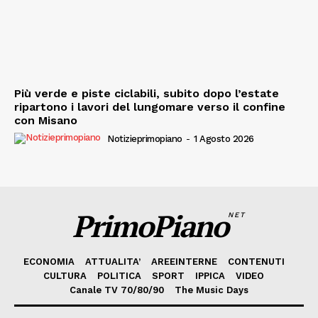
Più verde e piste ciclabili, subito dopo l’estate
ripartono i lavori del lungomare verso il confine
con Misano
Notizieprimopiano
-
1 Agosto 2026
PrimoPiano
NET
ECONOMIA
ATTUALITA’
AREEINTERNE
CONTENUTI
CULTURA
POLITICA
SPORT
IPPICA
VIDEO
Canale TV 70/80/90
The Music Days