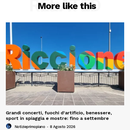
RELATED
More like this
Menu
AREEINTERNE
Canale TV 70/80/90
CONTENUTI
ECONOMIA
Esclusive
SPORT
Grandi concerti, fuochi d’artificio, benessere,
sport in spiaggia e mostre: fino a settembre
Notizieprimopiano
-
8 Agosto 2026