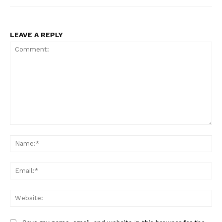
LEAVE A REPLY
Comment:
Na
Ema
Web