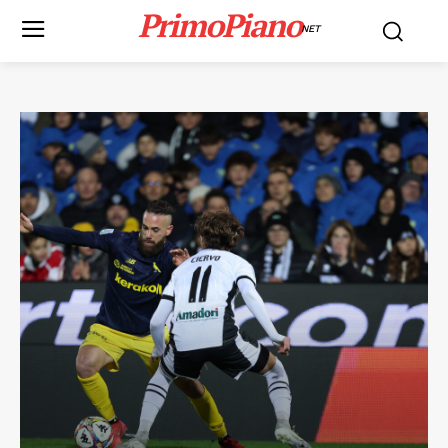
PrimoPiano
NET