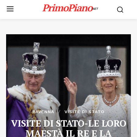
PrimoPiano
NET
RAVENNA
VISITE DI STATO
VISITE DI STATO-LE LORO
MAESTÀ IL RE E LA