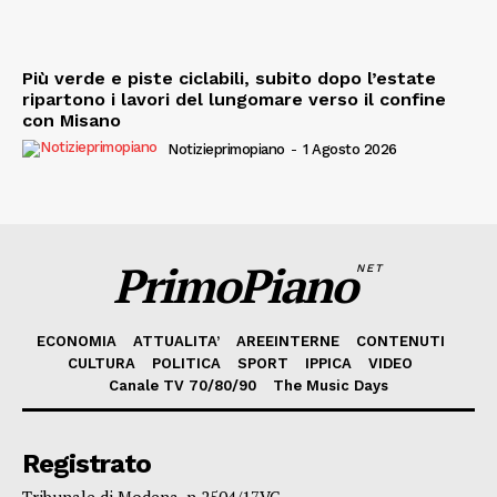
Più verde e piste ciclabili, subito dopo l’estate
ripartono i lavori del lungomare verso il confine
con Misano
Notizieprimopiano
-
1 Agosto 2026
PrimoPiano
NET
ECONOMIA
ATTUALITA’
AREEINTERNE
CONTENUTI
CULTURA
POLITICA
SPORT
IPPICA
VIDEO
Canale TV 70/80/90
The Music Days
Registrato
Tribunale di Modena, n.2504/17VG