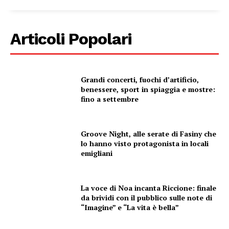
Condividi
Articoli Popolari
Grandi concerti, fuochi d’artificio,
benessere, sport in spiaggia e mostre:
Menu
fino a settembre
AREEINTERNE
Groove Night, alle serate di Fasiny che
Canale TV 70/80/90
lo hanno visto protagonista in locali
emigliani
CONTENUTI
ECONOMIA
Esclusive
La voce di Noa incanta Riccione: finale
da brividi con il pubblico sulle note di
SPORT
“Imagine” e “La vita è bella”