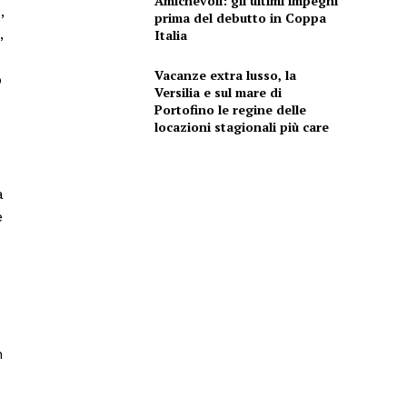
Amichevoli: gli ultimi impegni
,
prima del debutto in Coppa
,
Italia
Vacanze extra lusso, la
o
Versilia e sul mare di
Portofino le regine delle
locazioni stagionali più care
a
e
n