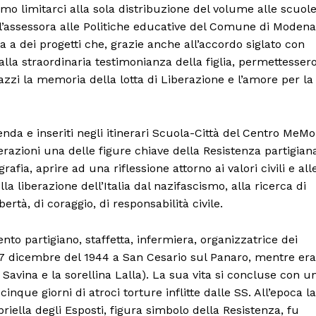
o limitarci alla sola distribuzione del volume alle scuole
’assessora alle Politiche educative del Comune di Modena
ita a dei progetti che, grazie anche all’accordo siglato con
dalla straordinaria testimonianza della figlia, permettesser
gazzi la memoria della lotta di Liberazione e l’amore per la
nda e inseriti negli itinerari Scuola-Città del Centro MeMo
nerazioni una delle figure chiave della Resistenza partigian
fia, aprire ad una riflessione attorno ai valori civili e all
lla liberazione dell’Italia dal nazifascismo, alla ricerca di
bertà, di coraggio, di responsabilità civile.
Menu
nto partigiano, staffetta, infermiera, organizzatrice dei
 17 dicembre del 1944 a San Cesario sul Panaro, mentre era
 Savina e la sorellina Lalla). La sua vita si concluse con u
AREEINTERNE
nque giorni di atroci torture inflitte dalle SS. All’epoca la
Canale TV 70/80/90
abriella degli Esposti, figura simbolo della Resistenza, fu