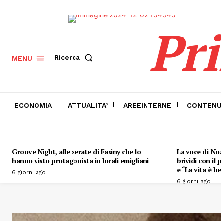
Pr
Ricerca
MENU
ECONOMIA
ATTUALITA’
AREEINTERNE
CONTENU
Groove Night, alle serate di Fasiny che lo
La voce di Noa
hanno visto protagonista in locali emigliani
brividi con il
e “La vita è be
6 giorni ago
6 giorni ago