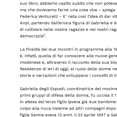
suo libro, abbiamo capito subito che non potevam
ma che dovevamo farne una cosa viva – spiega l
Federica Venturelli – E’ nata così l’idea di dar v
Anpi, partendo dall’eroica figura di Gabriella e 
di coltivare nelle nostre ragazze e nei nostri ra
democrazia”.
La finalità dei due incontri in programma alla Te
è, infatti, quella di far conoscere alle nuove ge
modenese e, attraverso il racconto della sua biogra
Resistenze di ieri di oggi, al ruolo delle donne ne
Condividi
storie e narrazioni che sviluppano i concetti di li
Gabriella degli Esposti, coordinatrice del movime
primi gruppi di difesa della donna, fu uccisa il
in attesa del terzo figlio (aveva già due bambine:
colpo alla nuca insieme ad altri compagni dopo ci
figlia Savina aveva 12 anni. Il 23 aprile 1947 a G