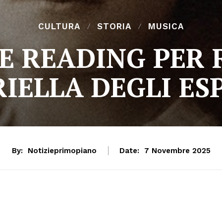
CULTURA
STORIA
MUSICA
E READING PER
IELLA DEGLI ES
By:
Notizieprimopiano
Date:
7 Novembre 2025