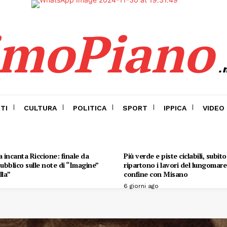
imoPiano
.
TI
CULTURA
POLITICA
SPORT
IPPICA
VIDEO
 incanta Riccione: finale da
Più verde e piste ciclabili, subit
 pubblico sulle note di “Imagine”
ripartono i lavori del lungomare 
lla”
confine con Misano
6 giorni ago