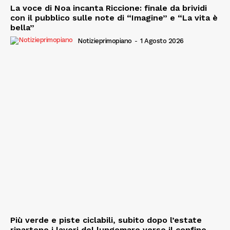
La voce di Noa incanta Riccione: finale da brividi
con il pubblico sulle note di “Imagine” e “La vita è
bella”
Notizieprimopiano
-
1 Agosto 2026
Più verde e piste ciclabili, subito dopo l’estate
ripartono i lavori del lungomare verso il confine