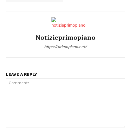
Notizieprimopiano
Menu
https://primopiano.net/
AREEINTERNE
Canale TV 70/80/90
LEAVE A REPLY
CONTENUTI
ECONOMIA
Esclusive
SPORT
Comment: