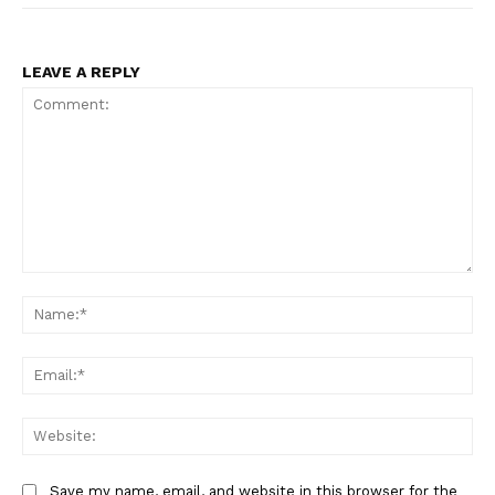
LEAVE A REPLY
Comment:
Na
Ema
Web
Save my name, email, and website in this browser for the