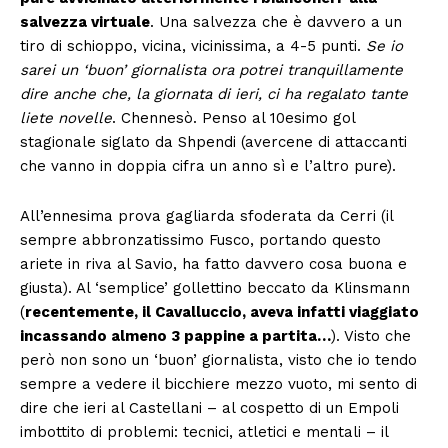
salvezza virtuale
. Una salvezza che è davvero a un
tiro di schioppo, vicina, vicinissima, a 4-5 punti.
Se io
sarei un ‘buon’ giornalista ora potrei tranquillamente
dire anche che, la giornata di ieri, ci ha regalato tante
liete novelle
. Chennesò. Penso al 10esimo gol
stagionale siglato da Shpendi (avercene di attaccanti
che vanno in doppia cifra un anno sì e l’altro pure).
All’ennesima prova gagliarda sfoderata da Cerri (il
sempre abbronzatissimo Fusco, portando questo
ariete in riva al Savio, ha fatto davvero cosa buona e
giusta). Al ‘semplice’ gollettino beccato da Klinsmann
(
recentemente, il Cavalluccio, aveva infatti viaggiato
incassando almeno 3 pappine a partita…
). Visto che
però non sono un ‘buon’ giornalista, visto che io tendo
sempre a vedere il bicchiere mezzo vuoto, mi sento di
dire che ieri al Castellani – al cospetto di un Empoli
imbottito di problemi: tecnici, atletici e mentali – il