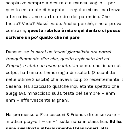
scopiazzo sempre a destra e a manca, voglio – per
questo editoriale di borgata – regalarmi una partenza
alternativa. Uno start da ritiro del patentino. Che
faccio? Vado? Massì, vado. Anche perché, sino a prova
contraria,
questa rubrica è mia e qui dentro ci posso
scrivere un po’ quello che mi pare
.
Dunque:
se io sarei un ‘buon’ giornalista ora potrei
tranquillamente dire che, quello arpionato ieri ad
Empoli, è stato un buon punto
. Un punto che, in un sol
colpo, ha frenato l’emorragia di risultati (3 sconfitte
nelle ultime 3 uscite) che aveva colpito recentemente il
Cesena. Ha scacciato qualche inquietante spettro che
aleggiava minaccioso sulla testa del sempre – ehm
ehm – effervescente Mignani.
Ha permesso a Francesconi & Friends di conservare –
in ottica play-off – un +4 sulla nona in classifica.
Ed ha
pure avvicinato ulteriormente i bianconeri alla