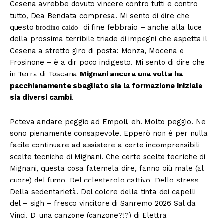
Cesena avrebbe dovuto vincere contro tutti e contro
tutto, Dea Bendata compresa. Mi sento di dire che
questo b̶r̶o̶d̶i̶n̶o̶ ̶c̶a̶l̶d̶o̶ di fine febbraio – anche alla luce
della prossima terribile triade di impegni che aspetta il
Cesena a stretto giro di posta: Monza, Modena e
Frosinone – è a dir poco indigesto. Mi sento di dire che
in Terra di Toscana
Mignani ancora una volta ha
pacchianamente sbagliato sia la formazione iniziale
sia diversi cambi
.
Poteva andare peggio ad Empoli, eh. Molto peggio. Ne
sono pienamente consapevole. Epperò non è per nulla
facile continuare ad assistere a certe incomprensibili
scelte tecniche di Mignani. Che certe scelte tecniche di
Mignani, questa cosa fatemela dire, fanno più male (al
cuore) del fumo. Del colesterolo cattivo. Dello stress.
Della sedentarietà. Del colore della tinta dei capelli
del – sigh – fresco vincitore di Sanremo 2026 Sal da
Vinci. Di una canzone (canzone?!?) di Elettra