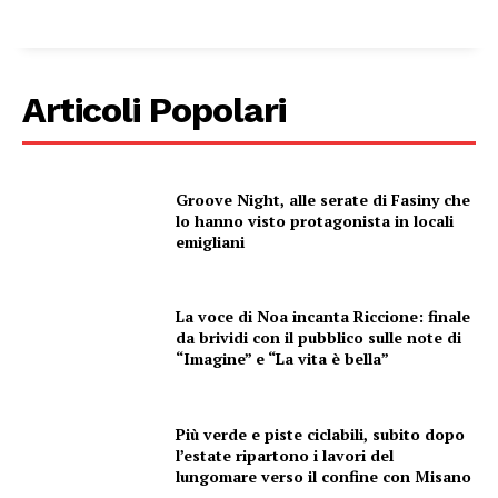
Condividi
Articoli Popolari
Groove Night, alle serate di Fasiny che
lo hanno visto protagonista in locali
Menu
emigliani
AREEINTERNE
La voce di Noa incanta Riccione: finale
Canale TV 70/80/90
da brividi con il pubblico sulle note di
“Imagine” e “La vita è bella”
CONTENUTI
ECONOMIA
Esclusive
Più verde e piste ciclabili, subito dopo
l’estate ripartono i lavori del
SPORT
lungomare verso il confine con Misano