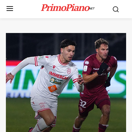
PrimoPiano
NET