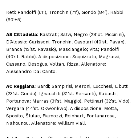
Reti: Pandolfi (61′), Tronchin (71′), Gondo (84′), Rabbi
(90’+5)
AS Cittadella
: Kastrati; Salvi, Negro (28’pt. Piccinini),
D’Alessio; Carissoni, Tronchin, Casolari (40’st. Pavan),
Branca (12’st. Ravasio), Masciangelo; Vita; Pandolfi
(40’st. Rabbi). A disposizione: Scquizzato, Magrassi,
Cassano, Desogus, Voltan, Rizza. Allenatore:
Alessandro Dal Canto.
AC Reggiana
: Bardi; Sampirisi, Meroni, Lucchesi, Libutti
(23’st. Gondo); Ignacchiti (31’st. Sersanti), Kabashi,
Portanova; Marras (31’st. Maggio), Pettinari (32’st. Vido),
Vergara (44’st. Okwonkwo). A disposizione: Motta,
Sposito, Štulac, Fiamozzi, Reinhart, Fontanarosa,
Nahounou. Allenatore: William Viali.