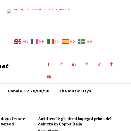
EN
FR
IT
ES
SV
net
Canale TV 70/80/90
The Music Days
o dopo l’estate
Amichevoli: gli ultimi impegni prima del
verso il
debutto in Coppa Italia
6 giorni ago