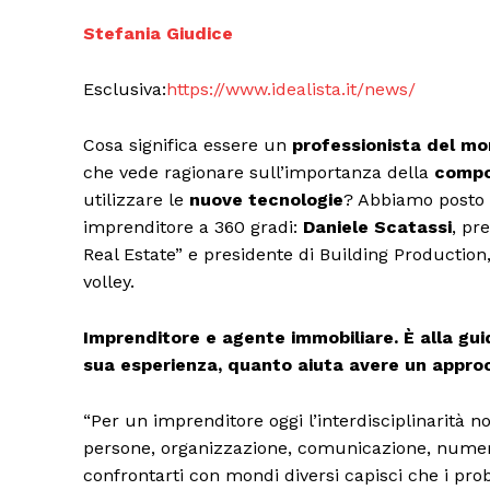
Stefania Giudice
Esclusiva:
https://www.idealista.it/news/
Cosa significa essere un
professionista del mo
che vede ragionare sull’importanza della
compo
utilizzare le
nuove tecnologie
? Abbiamo posto 
imprenditore a 360 gradi:
Daniele Scatassi
, pr
Real Estate” e presidente di Building Production,
volley.
Condividi
Imprenditore e agente immobiliare. È alla guid
sua esperienza, quanto aiuta avere un approc
“Per un imprenditore oggi l’interdisciplinarità n
persone, organizzazione, comunicazione, numeri, 
confrontarti con mondi diversi capisci che i pro