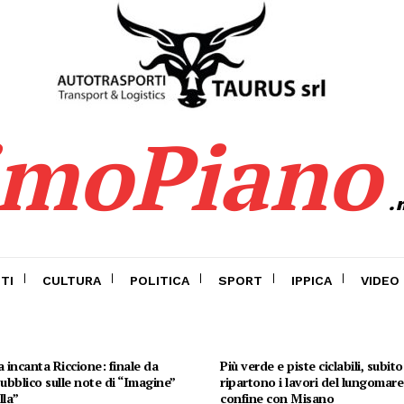
imoPiano
.
TI
CULTURA
POLITICA
SPORT
IPPICA
VIDEO
 incanta Riccione: finale da
Più verde e piste ciclabili, subit
 pubblico sulle note di “Imagine”
ripartono i lavori del lungomare 
lla”
confine con Misano