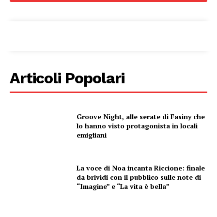
Condividi
Articoli Popolari
Groove Night, alle serate di Fasiny che
Menu
lo hanno visto protagonista in locali
emigliani
AREEINTERNE
Canale TV 70/80/90
La voce di Noa incanta Riccione: finale
CONTENUTI
da brividi con il pubblico sulle note di
“Imagine” e “La vita è bella”
ECONOMIA
Esclusive
SPORT