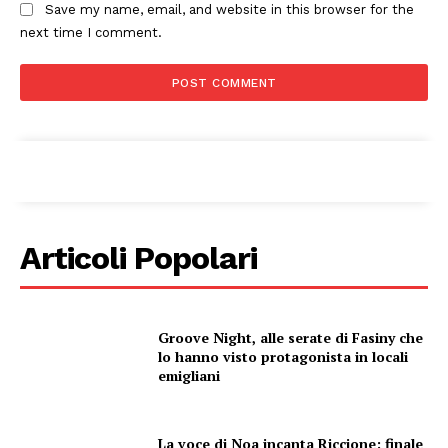
Save my name, email, and website in this browser for the
next time I comment.
Menu
AREEINTERNE
Canale TV 70/80/90
CONTENUTI
ECONOMIA
Esclusive
Articoli Popolari
SPORT
Groove Night, alle serate di Fasiny che
lo hanno visto protagonista in locali
emigliani
La voce di Noa incanta Riccione: finale