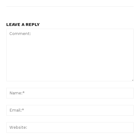
LEAVE A REPLY
Comment:
Na
Ema
Condividi
Web