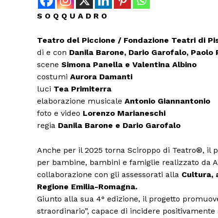
S O Q Q U A D R O
Teatro del Piccione / Fondazione Teatri di Pi
di e con
Danila Barone, Dario Garofalo, Paolo 
scene
Simona Panella e Valentina Albino
costumi
Aurora Damanti
luci
Tea Primiterra
elaborazione musicale
Antonio Giannantonio
foto e video
Lorenzo Marianeschi
regia
Danila Barone e Dario Garofalo
Anche per il 2025 torna Sciroppo di Teatro®, il 
per bambine, bambini e famiglie realizzato da 
collaborazione con gli assessorati alla
Cultura, 
Regione Emilia-Romagna.
Giunto alla sua 4° edizione, il progetto promuove
straordinario”, capace di incidere positivamente