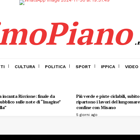
imoPiano
.
TI
CULTURA
POLITICA
SPORT
IPPICA
VIDEO
 incanta Riccione: finale da
Più verde e piste ciclabili, subit
 pubblico sulle note di “Imagine”
ripartono i lavori del lungomare 
lla”
confine con Misano
5 giorni ago