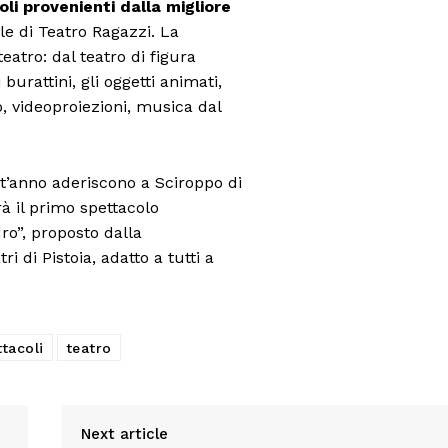
oli provenienti dalla migliore
Canale TV 70/80/90
le di Teatro Ragazzi. La
CONTENUTI
eatro: dal teatro di figura
ECONOMIA
burattini, gli oggetti animati,
Esclusive
o, videoproiezioni, musica dal
SPORT
’anno aderiscono a Sciroppo di
rà il primo spettacolo
o”, proposto dalla
 di Pistoia, adatto a tutti a
tacoli
teatro
Next article