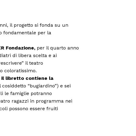
ni, il progetto si fonda su un
o fondamentale per la
TER Fondazione,
per il quarto anno
tri di libera scelta e ai
escrivere” il teatro
to coloratissimo.
,
il libretto contiene la
l cosiddetto “bugiardino”) e sei
ali le famiglie potranno
 Teatro ragazzi in programma nei
acoli possono essere fruiti
Menu
AREEINTERNE