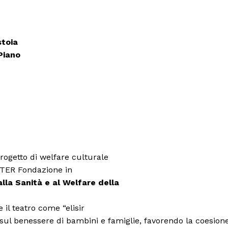
stoia
Piano
progetto di welfare culturale
ATER Fondazione in
alla Sanità e al Welfare della
 il teatro come “elisir
 sul benessere di bambini e famiglie, favorendo la coesion