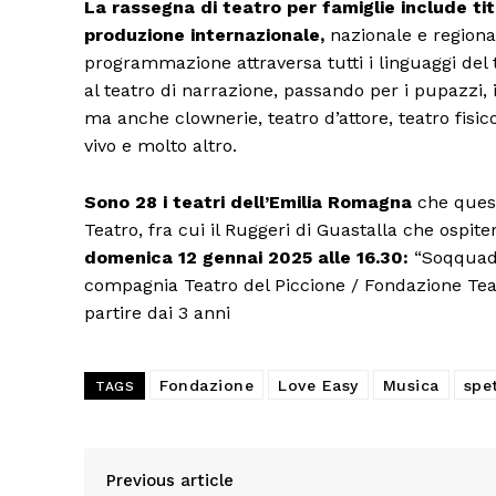
La rassegna di teatro per famiglie include tit
produzione internazionale,
nazionale e regiona
programmazione attraversa tutti i linguaggi del t
al teatro di narrazione, passando per i pupazzi, i 
ma anche clownerie, teatro d’attore, teatro fisic
vivo e molto altro.
Sono 28 i teatri dell’Emilia Romagna
che quest
Teatro, fra cui il Ruggeri di Guastalla che ospite
domenica 12 gennai 2025 alle 16.30:
“Soqquadr
compagnia Teatro del Piccione / Fondazione Teatri
partire dai 3 anni
Fondazione
Love Easy
Musica
spet
TAGS
Previous article