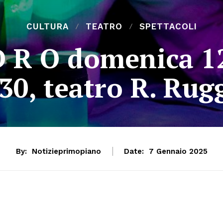
CULTURA
TEATRO
SPETTACOLI
D R O domenica 1
30, teatro R. Rug
By:
Notizieprimopiano
Date:
7 Gennaio 2025