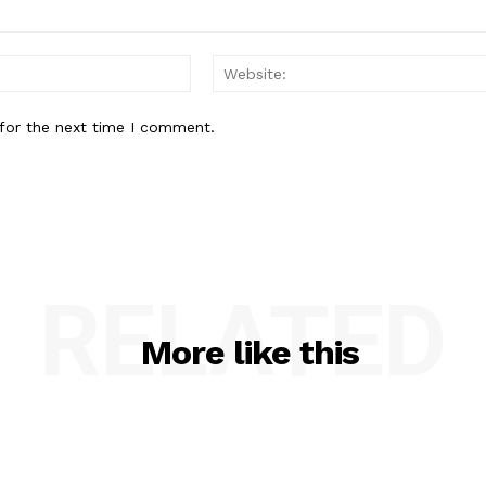
Email:*
for the next time I comment.
RELATED
More like this