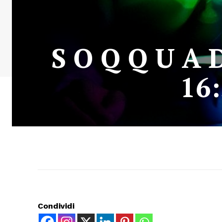
S O Q Q U A 
16:
Condividi