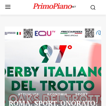
PrimoPiano
NET
ATTUALITA'
ECONOMIA
SPORT
ROMA. SPORT, ONORATO: