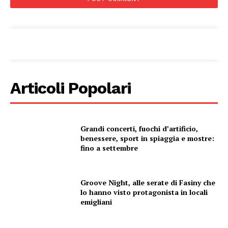
Condividi
Articoli Popolari
Menu
Grandi concerti, fuochi d’artificio,
benessere, sport in spiaggia e mostre:
fino a settembre
AREEINTERNE
Canale TV 70/80/90
CONTENUTI
Groove Night, alle serate di Fasiny che
lo hanno visto protagonista in locali
ECONOMIA
emigliani
Esclusive
SPORT