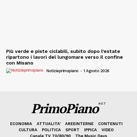
Più verde e piste ciclabili, subito dopo l’estate
ripartono i lavori del lungomare verso il confine
con Misano
Notizieprimopiano
-
1 Agosto 2026
PrimoPiano
NET
ECONOMIA
ATTUALITA’
AREEINTERNE
CONTENUTI
CULTURA
POLITICA
SPORT
IPPICA
VIDEO
Canale TV 70/80/90
The Music Days