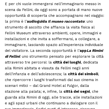
E per chi vuole immergersi nell’immaginario messo in
scena da Fellini, da oggi sono a portata di mano nuove
opportunità di scoperta che accompagnano nel viaggio:
la prima è l’
audioguida
Il museo raccontato
: uno
strumento di ascolto che affianca la visita fisica al
Fellini Museum attraverso ambienti, opere, immagini e
installazioni e che invita a soffermarsi, a collegare, a
immaginare, lasciando spazio all’esperienza individuale
del visitatore. La seconda opportunità è l’
app
La Rimini
di Fellini
: uno strumento pensato per esplorare la città
attraverso tre percorsi: la
città dei luoghi
, dedicata
alla Rimini abitata e vissuta da Fellini negli anni
dell’infanzia e dell’adolescenza; la
città dei simboli
,
che ripercorre i luoghi trasformati dal suo cinema in
scenari mitici – dal Grand Hotel al Fulgor, dalla
stazione alla palata; e, infine, la
città dei segni
, che
guarda alla Rimini di oggi, alle tracce, alle installazioni
e agli spazi urbani che continuano a dialogare con il
suo immaginario. Sedici punti di interesse, ciascuno