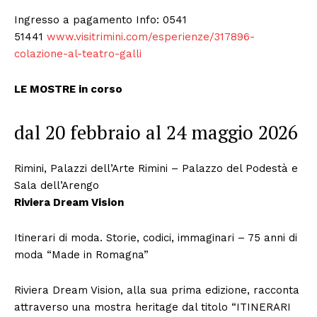
Condividi
Ingresso a pagamento Info: 0541
51441
www.visitrimini.com/esperienze/317896-
colazione-al-teatro-galli
LE MOSTRE in corso
dal 20 febbraio al 24 maggio 2026
Menu
AREEINTERNE
Rimini, Palazzi dell’Arte Rimini – Palazzo del Podestà e
Canale TV 70/80/90
Sala dell’Arengo
Riviera Dream Vision
CONTENUTI
ECONOMIA
Itinerari di moda. Storie, codici, immaginari – 75 anni di
Esclusive
moda “Made in Romagna”
SPORT
Riviera Dream Vision, alla sua prima edizione, racconta
attraverso una mostra heritage dal titolo “ITINERARI