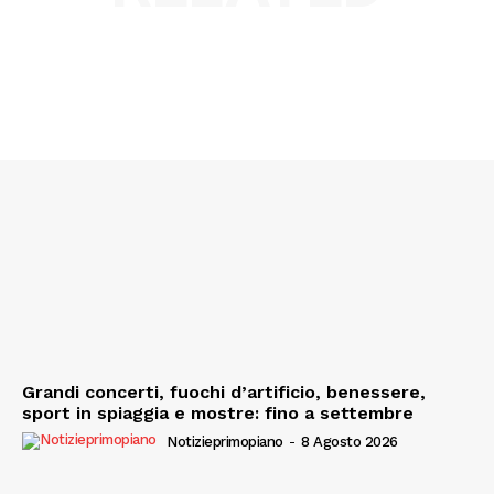
Menu
AREEINTERNE
Canale TV 70/80/90
CONTENUTI
ECONOMIA
Esclusive
SPORT
Grandi concerti, fuochi d’artificio, benessere,
sport in spiaggia e mostre: fino a settembre
Notizieprimopiano
-
8 Agosto 2026