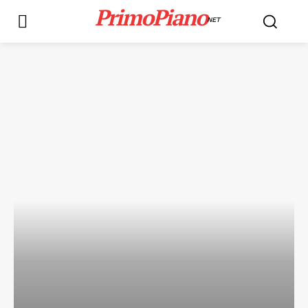
PrimoPiano
NET