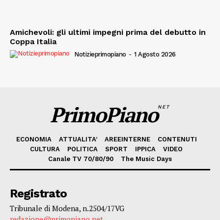
Amichevoli: gli ultimi impegni prima del debutto in
Coppa Italia
Notizieprimopiano
-
1 Agosto 2026
PrimoPiano
NET
ECONOMIA
ATTUALITA’
AREEINTERNE
CONTENUTI
CULTURA
POLITICA
SPORT
IPPICA
VIDEO
Canale TV 70/80/90
The Music Days
Registrato
Tribunale di Modena, n.2504/17VG
redazione@primopiano.net