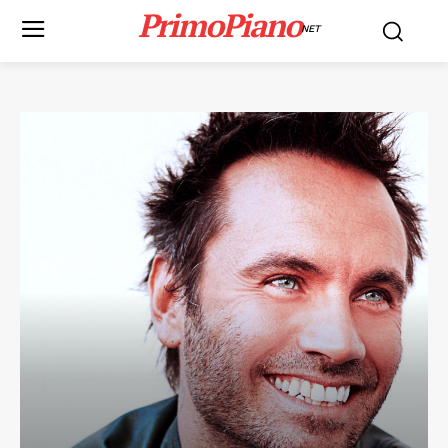
PrimoPiano
NET