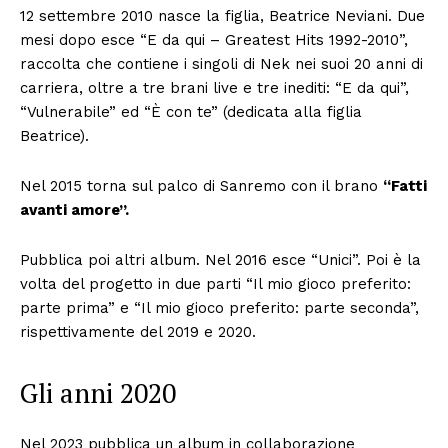
12 settembre 2010 nasce la figlia, Beatrice Neviani. Due
mesi dopo esce “E da qui – Greatest Hits 1992-2010”,
raccolta che contiene i singoli di Nek nei suoi 20 anni di
carriera, oltre a tre brani live e tre inediti: “E da qui”,
“Vulnerabile” ed “È con te” (dedicata alla figlia
Beatrice).
Condividi
Nel 2015 torna sul palco di Sanremo con il brano
“Fatti
avanti amore”.
Pubblica poi altri album. Nel 2016 esce “Unici”. Poi è la
volta del progetto in due parti “Il mio gioco preferito:
parte prima” e “Il mio gioco preferito: parte seconda”,
Menu
rispettivamente del 2019 e 2020.
AREEINTERNE
Gli anni 2020
Canale TV 70/80/90
CONTENUTI
Nel 2023 pubblica un album in collaborazione