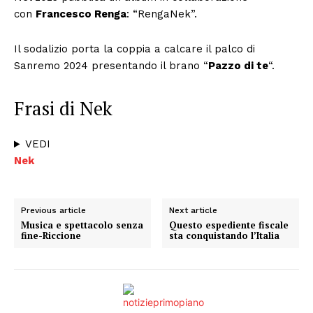
ECONOMIA
con
Francesco Renga
: “RengaNek”.
Esclusive
Il sodalizio porta la coppia a calcare il palco di
SPORT
Sanremo 2024 presentando il brano “
Pazzo di te
“.
Frasi di Nek
VEDI
Nek
Previous article
Next article
Musica e spettacolo senza
Questo espediente fiscale
fine-Riccione
sta conquistando l’Italia