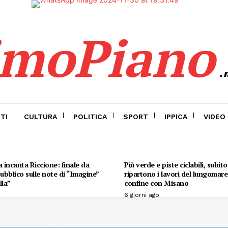
imoPiano
.
TI
CULTURA
POLITICA
SPORT
IPPICA
VIDEO
 incanta Riccione: finale da
Più verde e piste ciclabili, subit
 pubblico sulle note di “Imagine”
ripartono i lavori del lungomare 
lla”
confine con Misano
6 giorni ago