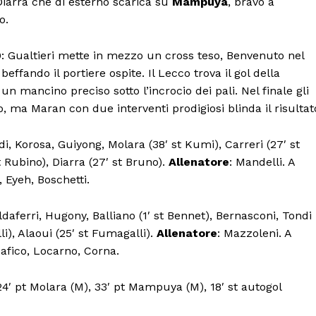
Diarra che di esterno scarica su
Mampuya
, bravo a
o.
5-0: Gualtieri mette in mezzo un cross teso, Benvenuto nel
beffando il portiere ospite. Il Lecco trova il gol della
un mancino preciso sotto l’incrocio dei pali. Nel finale gli
, ma Maran con due interventi prodigiosi blinda il risultat
i, Korosa, Guiyong, Molara (38′ st Kumi), Carreri (27′ st
 Rubino), Diarra (27′ st Bruno).
Allenatore
: Mandelli. A
Menu
, Eyeh, Boschetti.
AREEINTERNE
aldaferri, Hugony, Balliano (1′ st Bennet), Bernasconi, Tondi
Canale TV 70/80/90
li), Alaoui (25′ st Fumagalli).
Allenatore
: Mazzoleni. A
eafico, Locarno, Corna.
CONTENUTI
ECONOMIA
 24′ pt Molara (M), 33′ pt Mampuya (M), 18′ st autogol
Esclusive