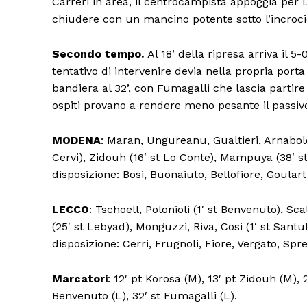
Carreri in area, il centrocampista appoggia per 
chiudere con un mancino potente sotto l’incroci
Secondo tempo.
Al 18’ della ripresa arriva il 
tentativo di intervenire devia nella propria porta 
bandiera al 32’, con Fumagalli che lascia partire 
ospiti provano a rendere meno pesante il passivo
Condividi
MODENA
: Maran, Ungureanu, Gualtieri, Arnabold
Cervi), Zidouh (16′ st Lo Conte), Mampuya (38′ st
disposizione: Bosi, Buonaiuto, Bellofiore, Goulart
LECCO
: Tschoell, Polonioli (1′ st Benvenuto), Sc
(25′ st Lebyad), Monguzzi, Riva, Cosi (1′ st Santul
disposizione: Cerri, Frugnoli, Fiore, Vergato, Spr
Marcatori
: 12′ pt Korosa (M), 13′ pt Zidouh (M),
Benvenuto (L), 32′ st Fumagalli (L).