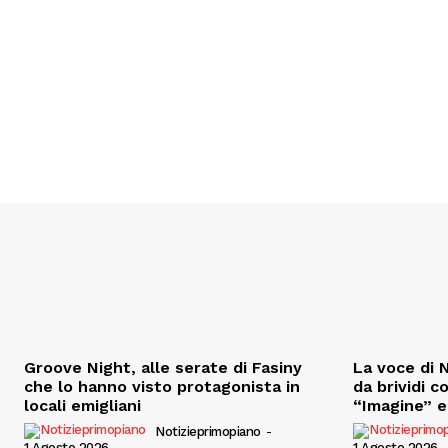
Groove Night, alle serate di Fasiny
La voce di N
che lo hanno visto protagonista in
da brividi c
locali emigliani
“Imagine” e 
Notizieprimopiano
-
1 Agosto 2026
1 Agosto 2026