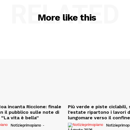
RELATED
More like this
oa incanta Riccione: finale
Più verde e piste ciclabili
on il pubblico sulle note di
l’estate ripartono i lavori 
“La vita è bella”
lungomare verso il confin
Notizieprimopiano
-
Notizieprimop
1 Agosto 2026