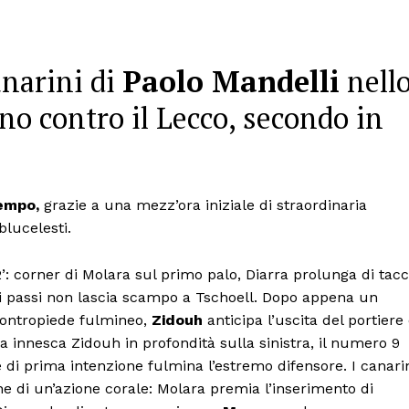
anarini di
Paolo Mandelli
nell
no contro il Lecco, secondo in
tempo,
grazie a una mezz’ora iniziale di straordinaria
blucelesti.
2’: corner di Molara sul primo palo, Diarra prolunga di tac
i passi non lascia scampo a Tschoell. Dopo appena un
 contropiede fulmineo,
Zidouh
anticipa l’uscita del portiere
arra innesca Zidouh in profondità sulla sinistra, il numero 9
e di prima intenzione fulmina l’estremo difensore. I canari
ne di un’azione corale: Molara premia l’inserimento di