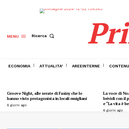
Pr
Ricerca
MENU
ECONOMIA
ATTUALITA’
AREEINTERNE
CONTENU
Groove Night, alle serate di Fasiny che lo
La voce di Noa
hanno visto protagonista in locali emigliani
brividi con il
e “La vita è be
6 giorni ago
6 giorni ago