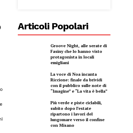
o
Articoli Popolari
Groove Night, alle serate di
Fasiny che lo hanno visto
protagonista in locali
emigliani
La voce di Noa incanta
Riccione: finale da brividi
con il pubblico sulle note di
co
“Imagine” e “La vita è bella”
Più verde e piste ciclabili,
 e
subito dopo l’estate
ripartono i lavori del
ni
lungomare verso il confine
con Misano