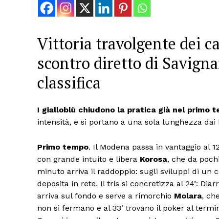
Vittoria travolgente dei c
scontro diretto di Savigna
classifica
I gialloblù chiudono la pratica già nel primo 
intensità, e si portano a una sola lunghezza dai 
Primo tempo
. Il Modena passa in vantaggio al 1
con grande intuito e libera
Korosa
, che da poch
minuto arriva il raddoppio: sugli sviluppi di un
deposita in rete. Il tris si concretizza al 24’: Di
arriva sul fondo e serve a rimorchio
Molara
, ch
non si fermano e al 33’ trovano il poker al termi