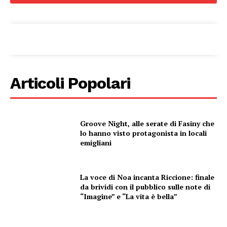
Condividi
Articoli Popolari
Groove Night, alle serate di Fasiny che
Menu
lo hanno visto protagonista in locali
emigliani
AREEINTERNE
Canale TV 70/80/90
La voce di Noa incanta Riccione: finale
da brividi con il pubblico sulle note di
CONTENUTI
“Imagine” e “La vita è bella”
ECONOMIA
Esclusive