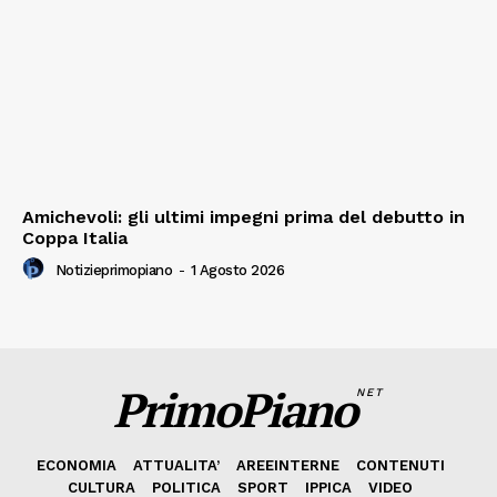
Amichevoli: gli ultimi impegni prima del debutto in
Coppa Italia
Notizieprimopiano
-
1 Agosto 2026
PrimoPiano
NET
ECONOMIA
ATTUALITA’
AREEINTERNE
CONTENUTI
CULTURA
POLITICA
SPORT
IPPICA
VIDEO