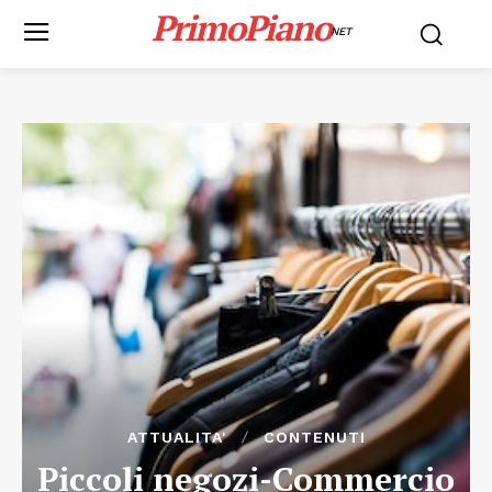
PrimoPiano
NET
ATTUALITA'
CONTENUTI
Piccoli negozi-Commercio