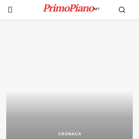
PrimoPiano
NET
CRONACA