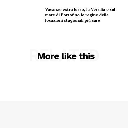
Vacanze extra lusso, la Versilia e sul
mare di Portofino le regine delle
locazioni stagionali più care
Menu
RELATED
More like this
AREEINTERNE
Canale TV 70/80/90
CONTENUTI
ECONOMIA
Esclusive
SPORT