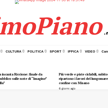
imoPiano
.
CULTURA
POLITICA
SPORT
IPPICA
VIDEO
Can
 incanta Riccione: finale da
Più verde e piste ciclabili, subit
 pubblico sulle note di “Imagine”
ripartono i lavori del lungomare 
lla”
confine con Misano
6 giorni ago