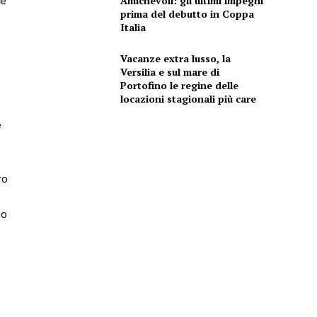
re
Amichevoli: gli ultimi impegni
prima del debutto in Coppa
Italia
Vacanze extra lusso, la
Versilia e sul mare di
Portofino le regine delle
locazioni stagionali più care
e
ro
io