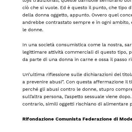
toys tradizionali, queste bambole sembrano donn
ciò che si vuole. Ed è questo il punto, che tipo d
della donna oggetto, appunto. Ovvero quel conce
andrebbe contrastato sempre e in ogni ambito, e
le donne.
In una società consumistica come la nostra, s
legittimare attività commerciali di questo tipo, 
da parte di una donna in carne e ossa il passo r
Un’ultima riflessione sulle dichiarazioni del ti
a prevenire abusi”. Con questa affermazione il t
perché gli abusi contro le donne, stupro compre
sull’altra persona, l’aspetto sessuale viene dopo
contrario, simili oggetti rischiano di alimentare
Rifondazione Comunista Federazione di Mod