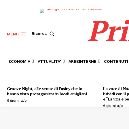
Pr
Ricerca
MENU
ECONOMIA
ATTUALITA’
AREEINTERNE
CONTENUTI
Groove Night, alle serate di Fasiny che lo
La voce di Noa
hanno visto protagonista in locali emigliani
brividi con il
e “La vita è be
6 giorni ago
6 giorni ago