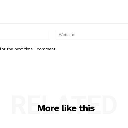
Email:*
for the next time I comment.
RELATED
More like this