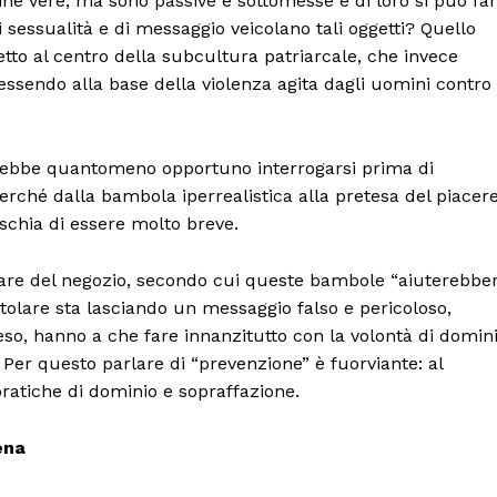
e vere, ma sono passive e sottomesse e di loro si può fa
i sessualità e di messaggio veicolano tali oggetti? Quello
tto al centro della subcultura patriarcale, che invece
ssendo alla base della violenza agita dagli uomini contro
arebbe quantomeno opportuno interrogarsi prima di
perché dalla bambola iperrealistica alla pretesa del piacer
ischia di essere molto breve.
tolare del negozio, secondo cui queste bambole “aiuterebbe
itolare sta lasciando un messaggio falso e pericoloso,
so, hanno a che fare innanzitutto con la volontà di domin
. Per questo parlare di “prevenzione” è fuorviante: al
 pratiche di dominio e sopraffazione.
ena