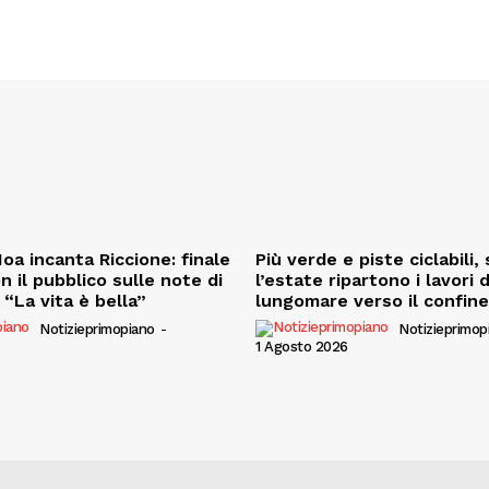
oa incanta Riccione: finale
Più verde e piste ciclabili
on il pubblico sulle note di
l’estate ripartono i lavori 
“La vita è bella”
lungomare verso il confin
Notizieprimopiano
-
Notizieprimop
1 Agosto 2026