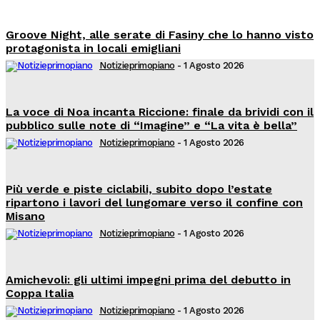
Groove Night, alle serate di Fasiny che lo hanno visto
protagonista in locali emigliani
Notizieprimopiano
-
1 Agosto 2026
La voce di Noa incanta Riccione: finale da brividi con il
pubblico sulle note di “Imagine” e “La vita è bella”
Notizieprimopiano
-
1 Agosto 2026
Più verde e piste ciclabili, subito dopo l’estate
ripartono i lavori del lungomare verso il confine con
Misano
Notizieprimopiano
-
1 Agosto 2026
Amichevoli: gli ultimi impegni prima del debutto in
Coppa Italia
Notizieprimopiano
-
1 Agosto 2026