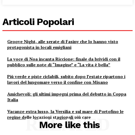
Articoli Popolari
Groove Night, alle serate di Fasiny che lo hanno visto
protagonista in locali emigliani
La voce di Noa incanta Riccione: finale da brividi con il
pubblico sulle note di “Imagine” e “La vita è bella”
Più verde e piste ciclabili, subito dopo l’estate ripartono i
lavori del lungomare verso il confine con Misano
Amichevoli: gli ultimi impegni prima del debutto in Coppa
Italia
Vacanze extra lusso, la Versilia e sul mare di Portofino le
regine delle locazioni stagionali più care
RELATED
More like this