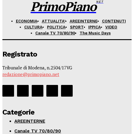
PrimoPiano
NET
ECONOMIA
ATTUALITA’
AREEINTERNE
CONTENUTI
CULTURA
POLITICA
SPORT
IPPICA
VIDEO
Canale TV 70/80/90
The Music Days
Registrato
Tribunale di Modena, n.2504/17VG
redazione@primopiano.net
Categorie
AREEINTERNE
Canale TV 70/80/90