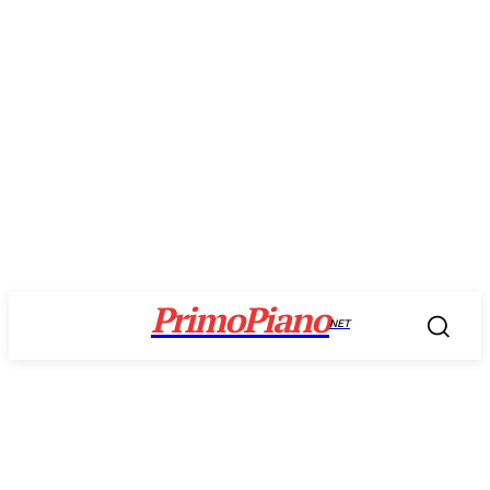
PrimoPiano
NET