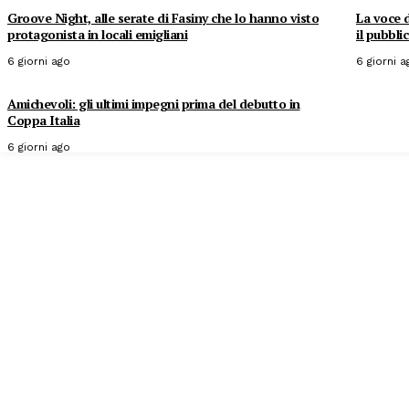
Groove Night, alle serate di Fasiny che lo hanno visto
La voce d
protagonista in locali emigliani
il pubbli
6 giorni ago
6 giorni a
Amichevoli: gli ultimi impegni prima del debutto in
Coppa Italia
6 giorni ago