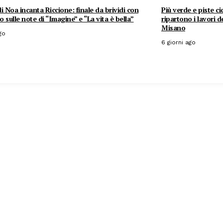
i Noa incanta Riccione: finale da brividi con
Più verde e piste ci
co sulle note di “Imagine” e “La vita è bella”
ripartono i lavori 
Misano
go
6 giorni ago