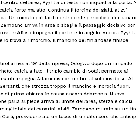
l centro dell’area, Pyyhtia di testa non inquadra la porta. A
cia forte ma alto. Continua il forcing dei gialli, al 29’
a. Un minuto più tardi contropiede pericoloso dei canari
, Zampano arriva in area e sbaglia il passaggio decisivo per
cross insidioso impegna il portiere in angolo. Ancora Pyyhti
e lo trova a rimorchio, il mancino del finlandese finisce
irol arriva al 19’ della ripresa, Odogwu dopo un rimpallo
etto calcia a lato. Il triplo cambio di Sottil permette ai
ersanti impegna Adamonis con un tiro al volo insidioso. Al
Sersanti, che strozza troppo il mancino e incrocia fuori.
che di prima chiama in causa ancora Adamonis. Nuova
ne palla al piede arriva al limite dell’area, sterza e calcia
Menu
orcing totale dei canarini: al 46’ Zampano murato su un tir
di Gerli, provvidenziale un tocco di un difensore che antici
AREEINTERNE
Canale TV 70/80/90