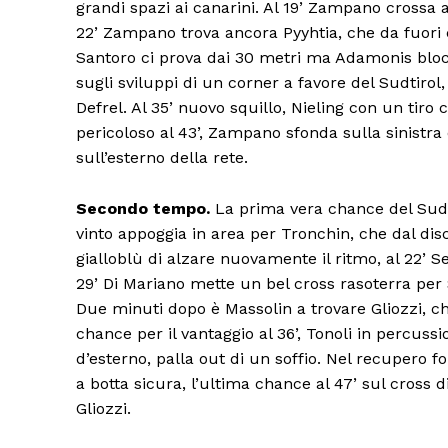
grandi spazi ai canarini. Al 19’ Zampano crossa a
22’ Zampano trova ancora Pyyhtia, che da fuori cal
Santoro ci prova dai 30 metri ma Adamonis blocc
sugli sviluppi di un corner a favore del Sudtirol
Defrel. Al 35’ nuovo squillo, Nieling con un tiro 
pericoloso al 43’, Zampano sfonda sulla sinistra 
sull’esterno della rete.
Secondo tempo
.
La prima vera chance del Sudt
vinto appoggia in area per Tronchin, che dal disch
gialloblù di alzare nuovamente il ritmo, al 22’ S
29’ Di Mariano mette un bel cross rasoterra per 
Condividi
Due minuti dopo è Massolin a trovare Gliozzi, 
chance per il vantaggio al 36’, Tonoli in percussio
d’esterno, palla out di un soffio. Nel recupero f
a botta sicura, l’ultima chance al 47’ sul cross 
Gliozzi.