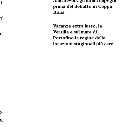
Amichevoli: gli ultimi impegni
l
prima del debutto in Coppa
Italia
ni
Vacanze extra lusso, la
Versilia e sul mare di
a
Portofino le regine delle
locazioni stagionali più care
o
pa