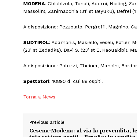
MODENA
: Chichizola, Tonoli, Adorni, Nieling, Za
Massolin), Zanimacchia (31’ st Beyuku), Defrel (17
A disposizione: Pezzolato, Pergreffi, Magnino, Cas
SUDTIROL
: Adamonis, Masiello, Veseli, Kofler, Mo
(23’ st Zedadka), Davi S. (23’ st El Kaouakibi), 
A disposizione: Poluzzi, Theiner, Mancini, Bordon
Spettatori
: 10890 di cui 88 ospiti.
Torna a News
Previous article
Cesena-Modena: al via la prevendita, l
info settore ospiti – Braglia: in vendita