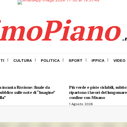
imoPiano
.
TI
CULTURA
POLITICA
SPORT
IPPICA
VIDEO
 incanta Riccione: finale da
Più verde e piste ciclabili, subit
 pubblico sulle note di “Imagine”
ripartono i lavori del lungomare 
lla”
confine con Misano
1 Agosto 2026