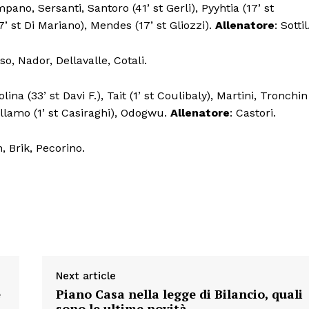
mpano, Sersanti, Santoro (41’ st Gerli), Pyyhtia (17’ st
CONTENUTI
’ st Di Mariano), Mendes (17’ st Gliozzi).
Allenatore
: Sottil
ECONOMIA
o, Nador, Dellavalle, Cotali.
Esclusive
SPORT
lina (33’ st Davi F.), Tait (1’ st Coulibaly), Martini, Tronchin
Mallamo (1’ st Casiraghi), Odogwu.
Allenatore
: Castori.
, Brik, Pecorino.
Next article
e
Piano Casa nella legge di Bilancio, quali
sono le ultime novità