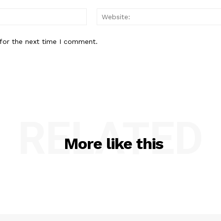
Email:*
for the next time I comment.
RELATED
More like this