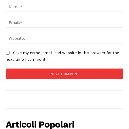
Na
Ema
Web
Save my name, email, and website in this browser for the
next time I comment.
Condividi
Menu
Articoli Popolari
AREEINTERNE