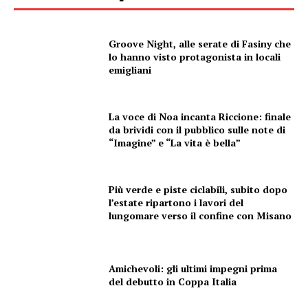
Canale TV 70/80/90
CONTENUTI
Groove Night, alle serate di Fasiny che
ECONOMIA
lo hanno visto protagonista in locali
emigliani
Esclusive
SPORT
La voce di Noa incanta Riccione: finale
da brividi con il pubblico sulle note di
“Imagine” e “La vita è bella”
Più verde e piste ciclabili, subito dopo
l’estate ripartono i lavori del
lungomare verso il confine con Misano
Amichevoli: gli ultimi impegni prima
del debutto in Coppa Italia