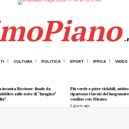
imoPiano
.
TI
CULTURA
POLITICA
SPORT
IPPICA
VIDEO
 incanta Riccione: finale da
Più verde e piste ciclabili, subit
 pubblico sulle note di “Imagine”
ripartono i lavori del lungomare 
lla”
confine con Misano
5 giorni ago