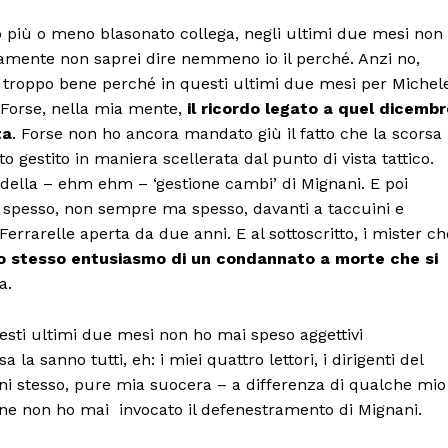
o più o meno blasonato collega, negli ultimi due mesi non
camente non saprei dire nemmeno io il perché. Anzi no,
in troppo bene perché in questi ultimi due mesi per Michel
 Forse, nella mia mente,
il ricordo legato a quel dicembr
ta
. Forse non ho ancora mandato giù il fatto che la scorsa
ato gestito in maniera scellerata dal punto di vista tattico.
della – ehm ehm – ‘gestione cambi’ di Mignani. E poi
o spesso, non sempre ma spesso, davanti a taccuini e
errarelle aperta da due anni. E al sottoscritto, i mister ch
o stesso entusiasmo di un condannato a morte che si
a.
sti ultimi due mesi non ho mai speso aggettivi
a sanno tutti, eh: i miei quattro lettori, i dirigenti del
ni stesso, pure mia suocera – a differenza di qualche mio
one non ho mai invocato il defenestramento di Mignani.