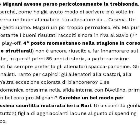
 Mignani avesse perso pericolosamente la trebisonda
.
erché, come ho già avuto modo di scrivere più volte in
Palermo un buon allenatore. Un allenatore da… Cesena. Un
Un gentiluomo. Magari un po’ troppo permaloso, eh. Ma pur
nte i buoni risultati raccolti sinora in riva al Savio (7°
 play-off,
4° posto momentaneo nella stagione in cors
e strutturali
) non è ancora riuscito a far innamorare sul
e, in questi primi 85 anni di storia, a parte rarissime
cati ha sempre preferito gli allenatori spacca-panchine. Gli
alisti. Tanto per capirci: gli allenatori alla Castori, alla
’altra eccezione colorata di bianconero? E se
omenica prossima nella sfida interna con l’Avellino, pri
 un bel coro pro-Mignani?
Sarebbe un bel modo per
issima sconfitta maturata ieri a Bari
. Una sconfitta gonfi
tutto?) figlia di agghiaccianti lacune al gusto di spending
co.