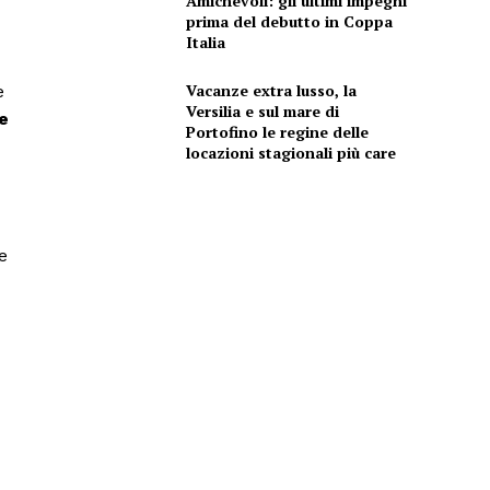
Amichevoli: gli ultimi impegni
prima del debutto in Coppa
Italia
Vacanze extra lusso, la
e
Versilia e sul mare di
e
Portofino le regine delle
locazioni stagionali più care
e