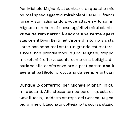
Per Michele Mignani, al contrario di qualche mi
ho mai speso aggettivi mirabolanti. MAI. E fran
forse – sto ragionando a voce alta, eh – lo so f
Mignani non ho mai speso aggettivi mirabolanti.
2024 da film horror è ancora una ferita aper
stagione il Divin Berti nel girone di ritorno sia st
Forse non sono mai stato un grande estimatore 
suvvia, non prendiamoci in giro: Mignani, tropp
microfoni è effervescente come una bottiglia di F
parlano alle conferenze pre e post partita
con l
avvia al patibolo
, provocano da sempre orticari
Dunque lo confermo: per Michele Mignani in que
mirabolanti. Allo stesso tempo però – questa cosa l
Cavalluccio, l’addetto stampa del Cesena, Migna
più o meno blasonato collega io la scorsa stagi