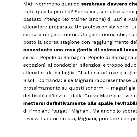
MAI. Nemmeno quando
sembrava davvero che
tutto questo perché? Semplice, semplicissimo: p
passato, ritengo l’ex trainer (anche) di Bari e 
allenatore preparato. Un professionista serio. 
sempre un gentiluomo. Un gentiluomo che, nonosta
posto la scorsa stagione con raggiungimento dei
nonostante una rosa gonfia di colossali lacun
serio il Popolo di Romagna. Popolo di Romagna ch
eccezioni, ai condottieri silenziosi e troppo edu
allenatori da battaglia. Gli allenatori mangia-giorn
Bisoli. Domanda: e se Mignani rappresentasse un
prossimamente su questi schermi – magari già d
del fischio d’inizio – dalla Curva Mare partisse
mettersi definitivamente alle spalle l’evitabil
di rimpianti ‘targati’ Mignani. Ma anche (o soprat
review. Lacune su cui, Mignani, può fare ben po