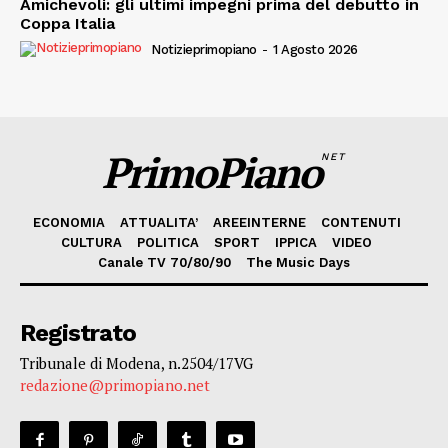
Amichevoli: gli ultimi impegni prima del debutto in
Coppa Italia
Notizieprimopiano
-
1 Agosto 2026
PrimoPiano
NET
ECONOMIA
ATTUALITA’
AREEINTERNE
CONTENUTI
CULTURA
POLITICA
SPORT
IPPICA
VIDEO
Canale TV 70/80/90
The Music Days
Registrato
Tribunale di Modena, n.2504/17VG
redazione@primopiano.net