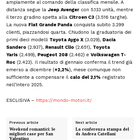
ampiamente al comando della classifica mensile. A
distanza segue la
Jeep Avenger
con 5.133 unità, mentre
il terzo gradino spetta alla
Citroen C3
(3.516 targhe).
La nuova
Fiat Grande Panda
conquista subito 3.299
clienti, piazzandosi quarta. Chiudono la graduatoria dei
primi dieci modelli
Toyota Aygo X
(3.029),
Dacia
Sandero
(2.937),
Renault Clio
(2.651),
Toyota
Yaris
(2.499),
Peugeot 208
(2.462) e
Volkswagen T-
Roc
(2.423). Il risultato di gennaio conferma il trend già
emerso a dicembre (
+2,2%
), mese comunque non
sufficiente a compensare il
calo del 2,1%
registrato
nell’intero 2025.
ESCLISIVA –
https://mondo-motori.it/
Previous article
Next article
Weekend romantici: le
La conferenza stampa del
migliori case per San
ds Andrea Catellani
Valentino