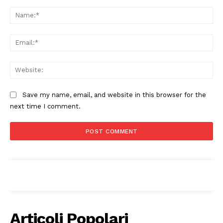
Comment:
Na
Ema
Web
Menu
Save my name, email, and website in this browser for the
AREEINTERNE
next time I comment.
Canale TV 70/80/90
CONTENUTI
ECONOMIA
Esclusive
SPORT
Articoli Popolari