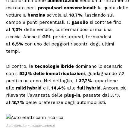
Il panorama delle
alimentazioni
vede un arretramento
marcato per i
propulsori convenzionali
: la quota delle
vetture a
benzina
scivola al
18,7%
, lasciando sul
campo 8 punti percentuali. Il
gasolio
si contrae fino
al
7,3%
delle vendite, confermandosi ormai una
nicchia. Anche il
GPL
perde appeal, fermandosi
al
6,5%
con uno dei peggiori riscontri degli ultimi
tempi.
Di contro, le
tecnologie ibride
dominano lo scenario
con il
52,1% delle immatricolazioni
, guadagnando 7,2
punti in un anno. Nel dettaglio, il
37,7%
appartiene
alle
mild hybrid
e il
14,4%
alle
full hybrid
. Ancora più
rilevante l’avanzata delle
plug-in
, passate dal 3,7%
all’
8,7%
delle preferenze degli automobilisti.
Auto elettrica – mondo-motori.it