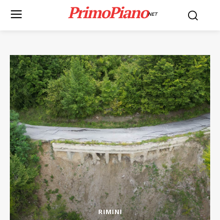
PrimoPiano
NET
RIMINI