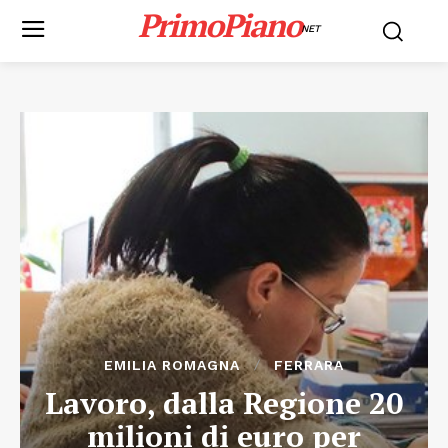
PrimoPiano
NET
EMILIA ROMAGNA
FERRARA
Lavoro, dalla Regione 20
milioni di euro per