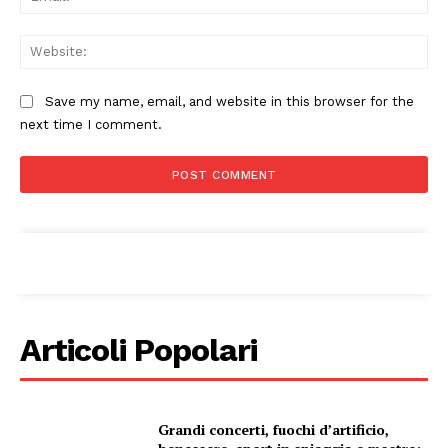
Web
Save my name, email, and website in this browser for the
next time I comment.
Condividi
Menu
Articoli Popolari
AREEINTERNE
Canale TV 70/80/90
Grandi concerti, fuochi d’artificio,