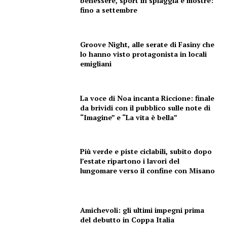
benessere, sport in spiaggia e mostre:
CONTENUTI
fino a settembre
ECONOMIA
Esclusive
Groove Night, alle serate di Fasiny che
SPORT
lo hanno visto protagonista in locali
emigliani
La voce di Noa incanta Riccione: finale
da brividi con il pubblico sulle note di
“Imagine” e “La vita è bella”
Più verde e piste ciclabili, subito dopo
l’estate ripartono i lavori del
lungomare verso il confine con Misano
Amichevoli: gli ultimi impegni prima
del debutto in Coppa Italia