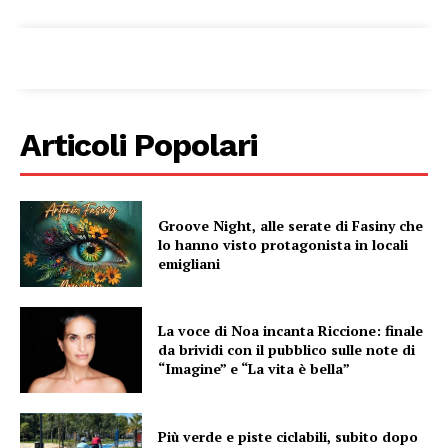
Menu
AREEINTERNE
Articoli Popolari
Canale TV 70/80/90
CONTENUTI
ECONOMIA
Groove Night, alle serate di Fasiny che
Esclusive
lo hanno visto protagonista in locali
emigliani
SPORT
La voce di Noa incanta Riccione: finale
da brividi con il pubblico sulle note di
“Imagine” e “La vita è bella”
Più verde e piste ciclabili, subito dopo