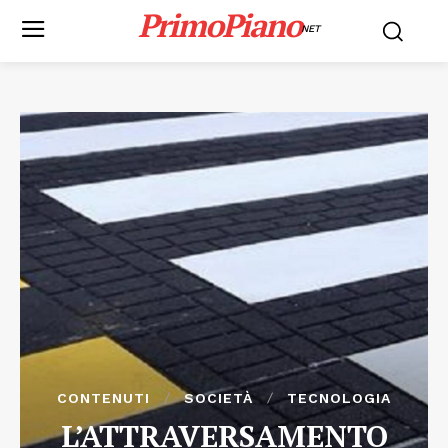
PrimoPiano
NET
CONTENUTI
SOCIETÀ
TECNOLOGIA
L’ATTRAVERSAMENTO