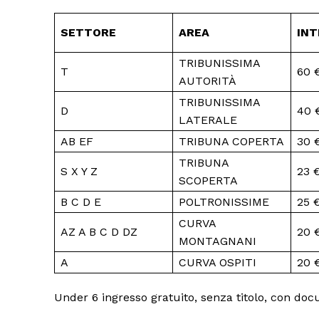
SETTORE
AREA
INT
TRIBUNISSIMA
T
60 
AUTORITÀ
TRIBUNISSIMA
D
40 
LATERALE
AB EF
TRIBUNA COPERTA
30 
TRIBUNA
S X Y Z
23 
SCOPERTA
B C D E
POLTRONISSIME
25 
CURVA
AZ A B C D DZ
20 
MONTAGNANI
A
CURVA OSPITI
20 
Under 6 ingresso gratuito, senza titolo, con d