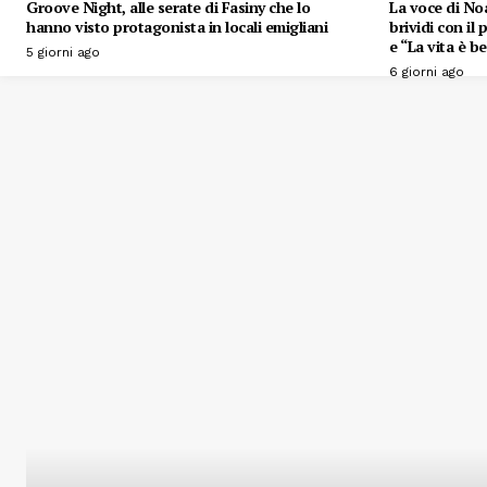
Groove Night, alle serate di Fasiny che lo
La voce di Noa
hanno visto protagonista in locali emigliani
brividi con il
e “La vita è be
5 giorni ago
6 giorni ago