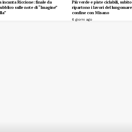
 incanta Riccione: finale da
Più verde e piste ciclabili, subit
 pubblico sulle note di “Imagine”
ripartono i lavori del lungomare 
lla”
confine con Misano
6 giorni ago