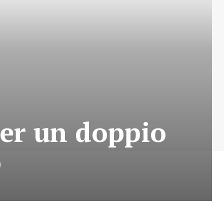
per un doppio
o