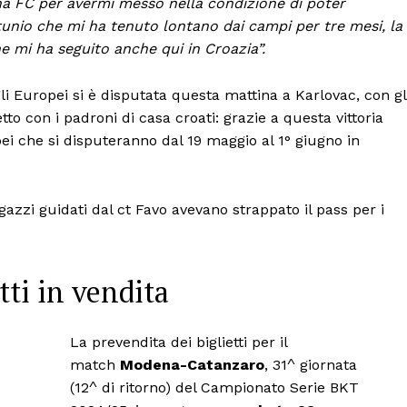
ena FC per avermi messo nella condizione di poter
unio che mi ha tenuto lontano dai campi per tre mesi, la
e mi ha seguito anche qui in Croazia”.
gli Europei si è disputata questa mattina a Karlovac, con gl
to con i padroni di casa croati: grazie a questa vittoria
pei che si disputeranno dal 19 maggio al 1° giugno in
i ragazzi guidati dal ct Favo avevano strappato il pass per i
ti in vendita
La prevendita dei biglietti per il
match
Modena-Catanzaro
, 31^ giornata
(12^ di ritorno) del Campionato Serie BKT