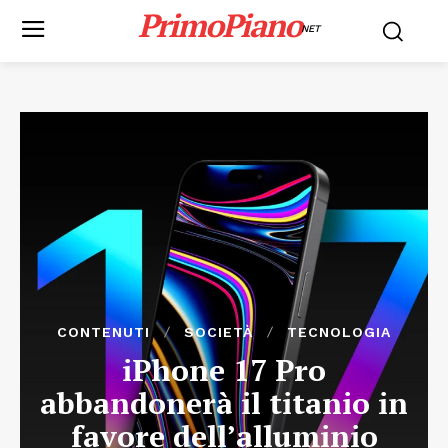
PrimoPiano
NET
CONTENUTI
SOCIETÀ
TECNOLOGIA
iPhone 17 Pro
abbandonerà il titanio in
favore dell’alluminio