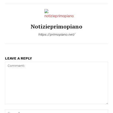
Notizieprimopiano
https://primopiano.net/
Condividi
LEAVE A REPLY
Menu
AREEINTERNE
Comment:
Na