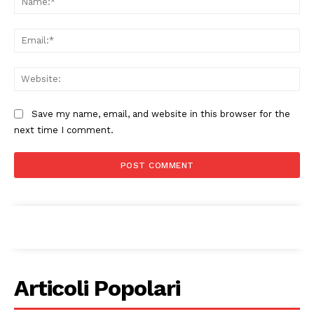
Canale TV 70/80/90
CONTENUTI
Ema
ECONOMIA
Esclusive
Web
SPORT
Save my name, email, and website in this browser for the
next time I comment.
Articoli Popolari