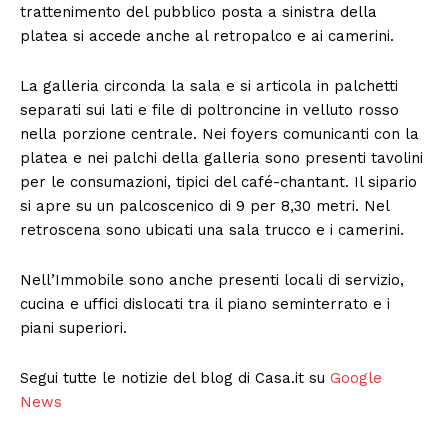
Menu
trattenimento del pubblico posta a sinistra della
platea si accede anche al retropalco e ai camerini.
AREEINTERNE
Canale TV 70/80/90
La galleria circonda la sala e si articola in palchetti
CONTENUTI
separati sui lati e file di poltroncine in velluto rosso
nella porzione centrale. Nei foyers comunicanti con la
ECONOMIA
platea e nei palchi della galleria sono presenti tavolini
Esclusive
per le consumazioni, tipici del café-chantant. Il sipario
SPORT
si apre su un palcoscenico di 9 per 8,30 metri. Nel
retroscena sono ubicati una sala trucco e i camerini.
Nell’Immobile sono anche presenti locali di servizio,
cucina e uffici dislocati tra il piano seminterrato e i
piani superiori.
Segui tutte le notizie del blog di Casa.it su
Google
News