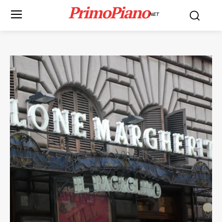
PrimoPiano
NET