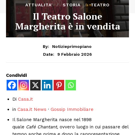
ATTUALITA'
STORIA
TEATRO
Il Teatro Salone
Margherita è in vendita
By:
Notizieprimopiano
9 Febbraio 2026
Date:
Condividi
Di
Casa.it
in
Casa.it News
·
Gossip Immobiliare
Il Salone Margherita nasce nel 1898
quale
Café
Chantant
, ovvero luogo in cui passare del
tempo anche prima e dopo la rappresentazione