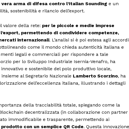
 vera arma di difesa contro l’Italian Sounding
e un
ità, sostenibilità e rilancio dell’export.
l valore della rete:
per le piccole e medie imprese
r l’export, permettendo di condividere competenze,
mercati internazionali
. L’analisi si è poi estesa agli accordi
sottolineando come il mondo chieda autenticità italiana e
umenti legali e commerciali per rispondere a tale
orzio per lo Sviluppo Industriale Isernia-Venafro, ha
o innovativo e sostenibile del polo produttivo locale,
y, insieme al Segretario Nazionale
Lamberto Scorzino
, ha
rizzazione dell’eccellenza italiana, illustrando i dettagli
portanza della tracciabilità totale, spiegando come la
ia Blockchain decentralizzata (in collaborazione con partner
dato immodificabile e trasparente, permettendo ai
del prodotto con un semplice QR Code
. Questa innovazion