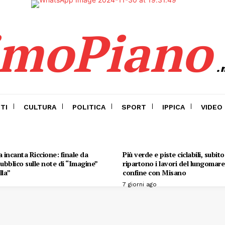
imoPiano
.
TI
CULTURA
POLITICA
SPORT
IPPICA
VIDEO
 incanta Riccione: finale da
Più verde e piste ciclabili, subit
 pubblico sulle note di “Imagine”
ripartono i lavori del lungomare 
lla”
confine con Misano
7 giorni ago