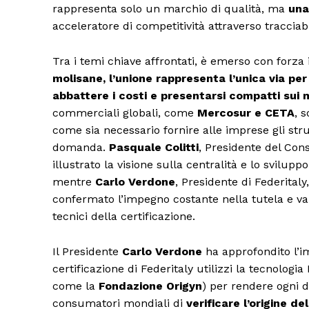
rappresenta solo un marchio di qualità, ma
una
acceleratore di competitività attraverso tracciabil
Tra i temi chiave affrontati, è emerso con forza i
molisane, l’unione rappresenta l’unica via pe
abbattere i costi e presentarsi compatti sui 
commerciali globali, come
Mercosur e CETA
, 
come sia necessario fornire alle imprese gli str
domanda.
Pasquale Colitti
, Presidente del Cons
illustrato la visione sulla centralità e lo svilupp
mentre
Carlo Verdone
, Presidente di Federital
confermato l’impegno costante nella tutela e valo
tecnici della certificazione.
Il Presidente
Carlo Verdone
ha approfondito l’im
certificazione di Federitaly utilizzi la tecnolog
come la
Fondazione Origyn
) per rendere ogni 
consumatori mondiali di
verificare l’origine 