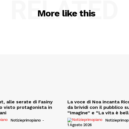
RELATED
More like this
t, alle serate di Fasiny
La voce di Noa incanta Ricc
o visto protagonista in
da brividi con il pubblico s
iani
“Imagine” e “La vita è bell
Notizieprimopiano
-
Notizieprimop
1 Agosto 2026