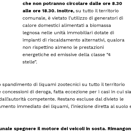
che non potranno circolare dalle ore 8.30
alle ore 18.30. Inoltre,
su tutto il territorio
comunale, è vietato l’utilizzo di generatori di
calore domestici alimentati a biomassa
legnosa nelle unità immobiliari dotate di
impianti di riscaldamento alternativi, qualora
non rispettino almeno le prestazioni
energetiche ed emissive della classe “4
stelle”.
Menu
 spandimento di liquami zootecnici su tutto il territorio
AREEINTERNE
oncessioni di deroga, fatta eccezione per i casi in cui si
Canale TV 70/80/90
o dall’autorità competente. Restano escluse dal divieto le
CONTENUTI
mento immediato dei liquami, l’iniezione diretta al suolo 
ECONOMIA
Esclusive
omunale spegnere il motore dei veicoli in sosta. Rimango
SPORT