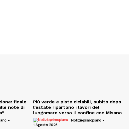
ione: finale
Più verde e piste ciclabili, subito dopo
ulle note di
l’estate ripartono i lavori del
a”
lungomare verso il confine con Misano
iano
-
Notizieprimopiano
-
1 Agosto 2026