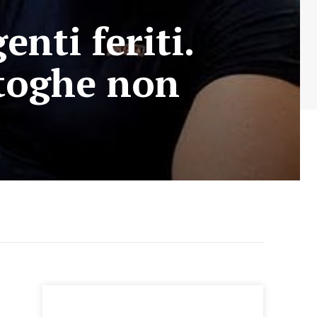
enti feriti.
e toghe non