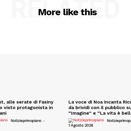
RELATED
More like this
t, alle serate di Fasiny
La voce di Noa incanta Ricc
o visto protagonista in
da brividi con il pubblico s
iani
“Imagine” e “La vita è bell
Notizieprimopiano
-
Notizieprimop
1 Agosto 2026