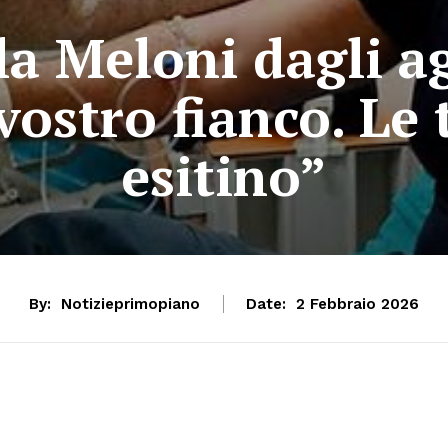
lla Meloni dagli ag
 vostro fianco. L
esitino”
By:
Notizieprimopiano
Date:
2 Febbraio 2026