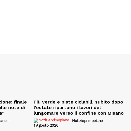
ione: finale
Più verde e piste ciclabili, subito dopo
ulle note di
l’estate ripartono i lavori del
a”
lungomare verso il confine con Misano
iano
-
Notizieprimopiano
-
1 Agosto 2026