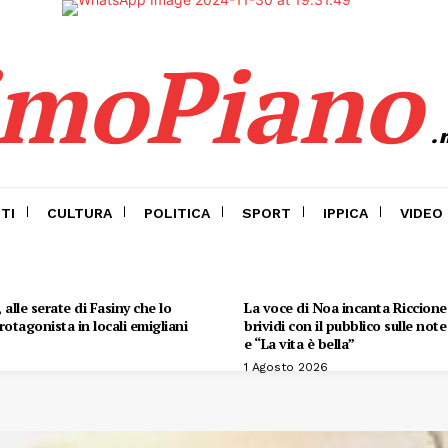
imoPiano
.
TI
CULTURA
POLITICA
SPORT
IPPICA
VIDEO
alle serate di Fasiny che lo
La voce di Noa incanta Riccione:
otagonista in locali emigliani
brividi con il pubblico sulle not
e “La vita è bella”
1 Agosto 2026