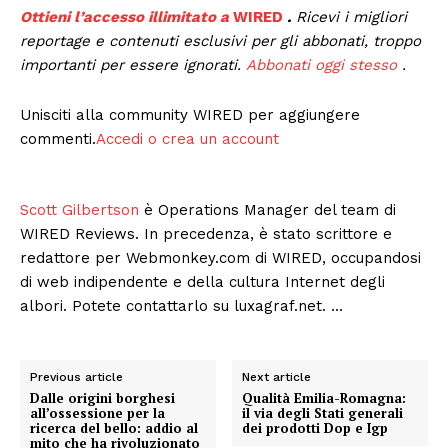
Ottieni l’accesso illimitato a
WIRED
.
Ricevi i migliori
reportage e contenuti esclusivi per gli abbonati, troppo
importanti per essere ignorati.
Abbonati oggi stesso
.
Unisciti alla community WIRED per aggiungere
commenti.
Accedi o crea un account
Menu
AREEINTERNE
Scott Gilbertson
è Operations Manager del team di
WIRED Reviews. In precedenza, è stato scrittore e
Canale TV 70/80/90
redattore per Webmonkey.com di WIRED, occupandosi
CONTENUTI
di web indipendente e della cultura Internet degli
ECONOMIA
albori. Potete contattarlo su luxagraf.net. …
Esclusive
SPORT
Previous article
Next article
Dalle origini borghesi
Qualità Emilia-Romagna:
all’ossessione per la
il via degli Stati generali
ricerca del bello: addio al
dei prodotti Dop e Igp
mito che ha rivoluzionato