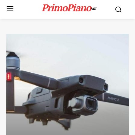
PrimoPiano
NET