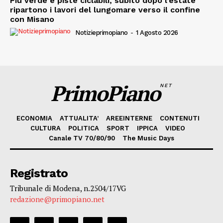
Più verde e piste ciclabili, subito dopo l’estate
ripartono i lavori del lungomare verso il confine
con Misano
Notizieprimopiano
-
1 Agosto 2026
PrimoPiano
NET
ECONOMIA
ATTUALITA’
AREEINTERNE
CONTENUTI
CULTURA
POLITICA
SPORT
IPPICA
VIDEO
Canale TV 70/80/90
The Music Days
Registrato
Tribunale di Modena, n.2504/17VG
redazione@primopiano.net