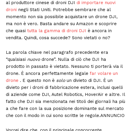
al produttore cinese di droni DJI
di importare nuovi
droni
negli Stati Uniti. Potrebbe sembrare che al
momento non sia possibile acquistare un drone DJI,
ma non è vero. Basta andare su Amazon e scoprire
che quasi
tutta la gamma di droni DJI
è ancora in
vendita. Quindi, cosa succede? Sono vietati o no?
La parola chiave nel paragrafo precedente era
“qualsiasi
nuovo
drone”. Nulla di ciò che DJI ha
prodotto in passato è vietato. Nessuno ti porterà via il
drone. È ancora perfettamente legale
far volare un
drone
. E questo non è
solo
un divieto di DJI. È un
divieto per i droni di fabbricazione estera, inclusi quelli
di aziende come DJI, Autel Robotics, HoverAir e altre. Il
fatto che DJI sia menzionata nei titoli dei giornali ha più
a che fare con la sua posizione dominante sul mercato
che con il modo in cui sono scritte le regole.ANNUNCIO
Vorrei dire che, con il principale concorrente