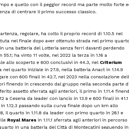
Canale TV 70/80/90
mpo e quello con il peggior record ma parte molto forte 
CONTENUTI
cenza di centrare il primo successo classico.
ECONOMIA
Esclusive
artenza, regolare, ha colto il proprio record di 1.10.5 nel
SPORT
tuta nel finale dopo aver ottenuto strada nel primo quart
in una batteria del Lotteria senza ferri davanti perdendo
55.1; ha vinto 11 volte, nel 2022 la terza in 1.16 a
e allo scoperto e 600 conclusivi in 44.3, nel
Criterium
 nel quarto iniziale in 27.9, nella batteria Anact in 1.14.9
gare con 600 finali in 42.7, nel 2023 nella consolazione del
riori finendo in crescendo dal gruppo nella seconda parte d
rito assetto sferrata agli anteriori, il primo in 1.11.4 finen
.12 a Cesena da leader con lancio in 13.9 e 600 finali in 41.1
in 1.12.3 passando sulla curva finale dopo un km allo
, il quarto in 1.11.8 da leader con primo quarto in 28.1 e
elle
Royal Mares
in 1.11.1 sferrata agli anteriori in percorso
quarto in una batteria del Città di Montecatini seguendo in