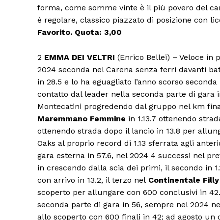
forma, come somme vinte è il più povero del ca
è regolare, classico piazzato di posizione con li
Favorito. Quota: 3,00
2
EMMA DEI VELTRI
(Enrico Bellei) – Veloce in p
2024 seconda nel Carena senza ferri davanti bat
in 28.5 e lo ha eguagliato l’anno scorso seconda 
contatto dal leader nella seconda parte di gara in 
Montecatini progredendo dal gruppo nel km final
Maremmano Femmine
in 1.13.7 ottenendo strada
ottenendo strada dopo il lancio in 13.8 per allun
Oaks al proprio record di 1.13 sferrata agli ante
gara esterna in 57.6, nel 2024 4 successi nel prefe
in crescendo dalla scia dei primi, il secondo in 1
con arrivo in 13.2, il terzo nel
Continentale Filly
scoperto per allungare con 600 conclusivi in 42.8
seconda parte di gara in 56, sempre nel 2024 n
allo scoperto con 600 finali in 42; ad agosto un 