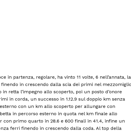
e in partenza, regolare, ha vinto 11 volte, 6 nell’annata, la
i finendo in crescendo dalla scia dei primi nel mezzomigli
in retta l’impegno allo scoperto, poi un posto d’onore
rimi in corda, un successo in 1.12.9 sul doppio km senza
 esterno con un km allo scoperto per allungare con
Menu
betta in percorso esterno in quota nel km finale allo
r con primo quarto in 28.6 e 600 finali in 41.4, infine un
AREEINTERNE
enza ferri finendo in crescendo dalla coda. Al top della