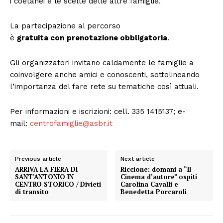
i coetanei e le scelte delle altre famiglie.
La partecipazione al percorso
è
gratuita
con
prenotazione obbligatoria
.
Gli organizzatori invitano caldamente le famiglie a
coinvolgere anche amici e conoscenti, sottolineando
l’importanza del fare rete su tematiche così attuali.
Per informazioni e iscrizioni: cell. 335 1415137; e-
mail:
centrofamiglie@asbr.it
Previous article
Next article
ARRIVA LA FIERA DI
Riccione: domani a “Il
SANT’ANTONIO IN
Cinema d’autore” ospiti
CENTRO STORICO / Divieti
Carolina Cavalli e
di transito
Benedetta Porcaroli