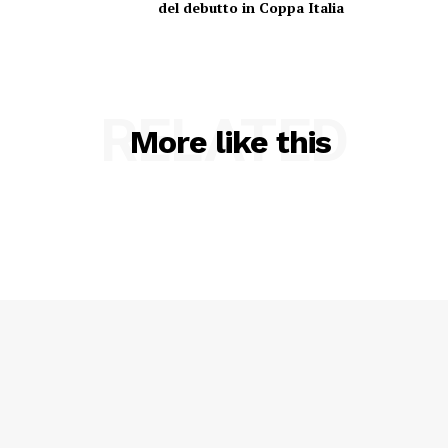
del debutto in Coppa Italia
Menu
RELATED
More like this
AREEINTERNE
Canale TV 70/80/90
CONTENUTI
ECONOMIA
Esclusive
SPORT