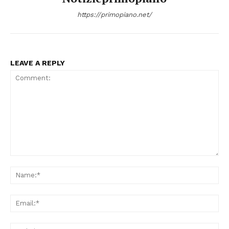
https://primopiano.net/
LEAVE A REPLY
Condividi
Menu
Comment:
Na
AREEINTERNE
Ema
Canale TV 70/80/90
CONTENUTI
Web