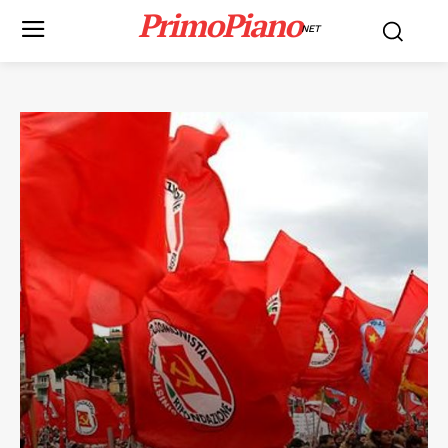
PrimoPiano
NET