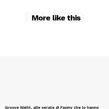
RELATED
More like this
Groove Night, alle serate di Fasiny che lo hanno