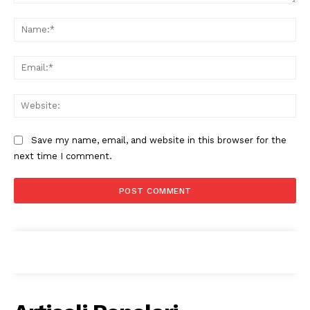
Comment:
Na
Ema
Web
Save my name, email, and website in this browser for the
Condividi
next time I comment.
Menu
AREEINTERNE