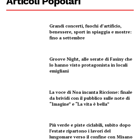
Articoli Popolari
Canale TV 70/80/90
CONTENUTI
ECONOMIA
Grandi concerti, fuochi d’artificio,
benessere, sport in spiaggia e mostre:
Esclusive
fino a settembre
SPORT
Groove Night, alle serate di Fasiny che
lo hanno visto protagonista in locali
emigliani
La voce di Noa incanta Riccione: finale
da brividi con il pubblico sulle note di
“Imagine” e “La vita è bella”
Più verde e piste ciclabili, subito dopo
l’estate ripartono i lavori del
lungomare verso il confine con Misano