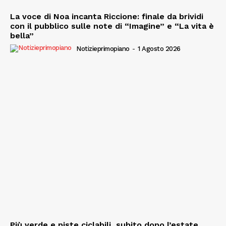
La voce di Noa incanta Riccione: finale da brividi
con il pubblico sulle note di “Imagine” e “La vita è
bella”
Notizieprimopiano
-
1 Agosto 2026
Più verde e piste ciclabili, subito dopo l’estate