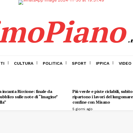
imoPiano
.
TI
CULTURA
POLITICA
SPORT
IPPICA
VIDEO
 incanta Riccione: finale da
Più verde e piste ciclabili, subit
 pubblico sulle note di “Imagine”
ripartono i lavori del lungomare 
lla”
confine con Misano
5 giorni ago