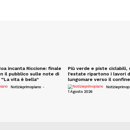
oa incanta Riccione: finale
Più verde e piste ciclabili
on il pubblico sulle note di
l’estate ripartono i lavori 
“La vita è bella”
lungomare verso il confin
Notizieprimopiano
-
Notizieprimop
1 Agosto 2026