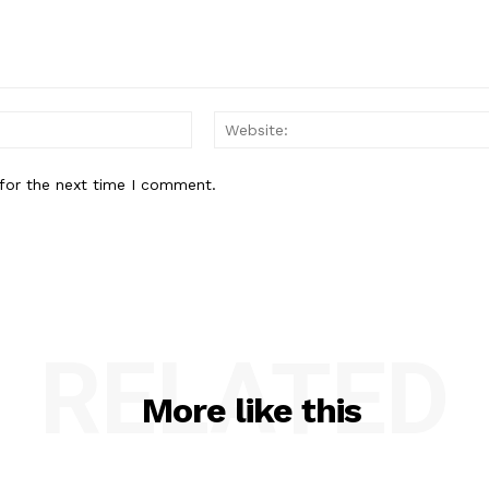
Email:*
for the next time I comment.
RELATED
More like this