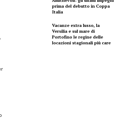
Amichevoli: gli ultimi impegni
prima del debutto in Coppa
Italia
Vacanze extra lusso, la
Versilia e sul mare di
Portofino le regine delle
o
locazioni stagionali più care
er
o