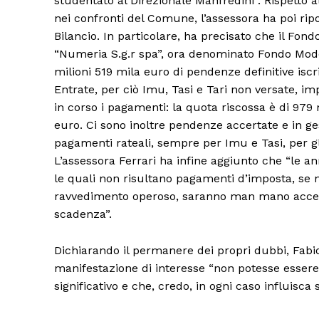
studentato al Direzionale Manfredini”. Rispetto a
nei confronti del Comune, l’assessora ha poi rip
Bilancio. In particolare, ha precisato che il Fo
“Numeria S.g.r spa”, ora denominato Fondo Modena
milioni 519 mila euro di pendenze definitive iscri
Condividi
Entrate, per ciò Imu, Tasi e Tari non versate, i
in corso i pagamenti: la quota riscossa è di 97
euro. Ci sono inoltre pendenze accertate e in gest
pagamenti rateali, sempre per Imu e Tasi, per gl
L’assessora Ferrari ha infine aggiunto che “le an
le quali non risultano pagamenti d’imposta, se 
ravvedimento operoso, saranno man mano accertat
scadenza”.
Dichiarando il permanere dei propri dubbi, Fabio 
manifestazione di interesse “non potesse esser
significativo e che, credo, in ogni caso influisca s