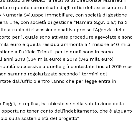
lla situazione debitoria relativa al Direzionale Manfredini
ortato quanto comunicato dagli uffici dell’assessorato al
ndo Numeria Sviluppo Immobiliare, con società di gestione
 Life, con società di gestione “Namira S.g.r. p.a.”, ha 2
tte a ruolo di riscossione coattiva presso l’Agenzia delle
mporto per il quale sono attivate procedure agevolate e son
9 mila euro e quella residua ammonta a 1 milione 540 mila
ione all’ufficio Tributi, per le quali sono in corso
Menu
i anni 2018 (334 mila euro) e 2019 (342 mila euro).
nualità successive a quelle già contestate fino al 2019 e p
AREEINTERNE
non saranno regolarizzate secondo i termini del
Canale TV 70/80/90
e dall’ufficio entro l’anno che per legge entra in
CONTENUTI
ECONOMIA
Poggi, in replica, ha chiesto se nella valutazione della
Esclusive
e opportuno tener conto dell’indebitamento, che è alquant
SPORT
olo sulla sostenibilità del progetto”.