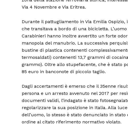
Via 4 Novembre e Via Eritrea.
Durante il pattugliamento in Via Emilia Ospizio, 
che transitava a bordo di una bicicletta. L’uomo
Carabinieri hanno inoltre avvertito un forte odo
manopola del manubrio. La successiva perquisizi
Condividi
bustine di plastica contenenti complessivamente
termosaldati) contenenti 13,7 grammi di cocaina 
grammo). Oltre allo stupefacente, che è stato po
85 euro in banconote di piccolo taglio.
Dagli accertamenti è emerso che il 35enne risulta
persona e un arresto avvenuto nel 2017 per resis
documenti validi, l’indagato è stato fotosegnala
regolarizzare la sua posizione in Italia. Alla luc
dell’uomo, lo stesso è stato denunciato in stato 
ordine al citato riferimento normativo violato.