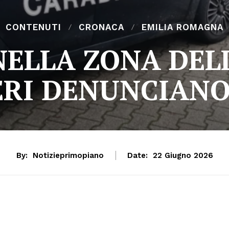
CONTENUTI
CRONACA
EMILIA ROMAGNA
NELLA ZONA DELL
ERI DENUNCIAN
By:
Notizieprimopiano
Date:
22 Giugno 2026