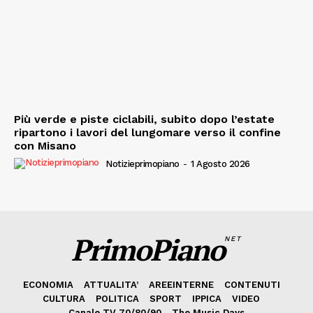
Più verde e piste ciclabili, subito dopo l’estate
ripartono i lavori del lungomare verso il confine
con Misano
Notizieprimopiano
-
1 Agosto 2026
PrimoPiano
NET
ECONOMIA
ATTUALITA’
AREEINTERNE
CONTENUTI
CULTURA
POLITICA
SPORT
IPPICA
VIDEO
Canale TV 70/80/90
The Music Days